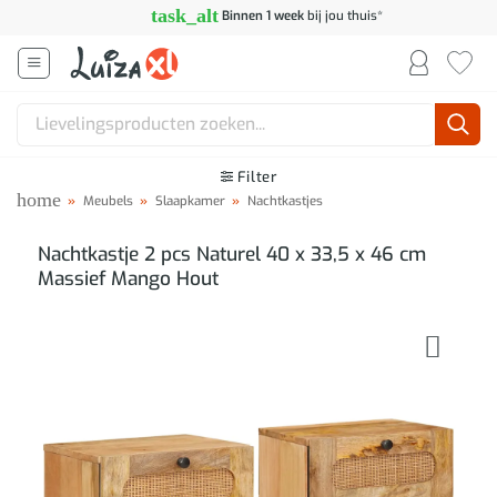
Ga
task_alt
Binnen 1 week
bij jou thuis*
naar
inhoud
Zoeken
naar:
Filter
home
»
Meubels
»
Slaapkamer
»
Nachtkastjes
Nachtkastje 2 pcs Naturel 40 x 33,5 x 46 cm
Massief Mango Hout