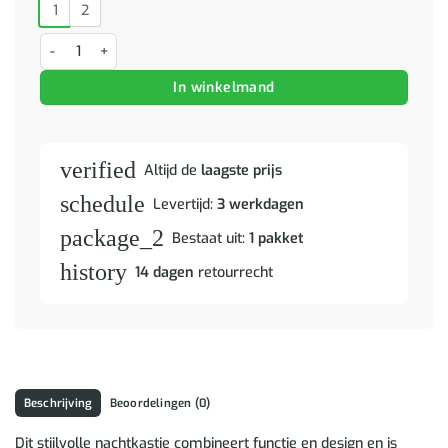
1
2
Nachtkastje 2 pcs Naturel 40 x 33,5 x 46 cm Massief Mango Hout aa
In winkelmand
verified
Altijd de
laagste prijs
schedule
Levertijd:
3 werkdagen
package_2
Bestaat uit:
1 pakket
history
14 dagen
retourrecht
Beschrijving
Beoordelingen (0)
Dit stijlvolle nachtkastje combineert functie en design en is