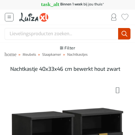
Ga
task_alt
Binnen 1 week
bij jou thuis*
naar
inhoud
Zoeken
naar:
Filter
home
»
Meubels
»
Slaapkamer
»
Nachtkastjes
Nachtkastje 40x33x46 cm bewerkt hout zwart