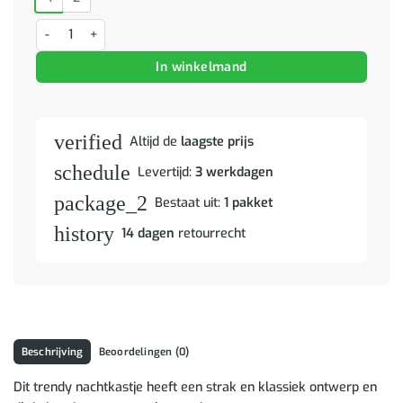
Nachtkastje 40x33x46 cm bewerkt hout zwart aantal
In winkelmand
verified
Altijd de
laagste prijs
schedule
Levertijd:
3 werkdagen
package_2
Bestaat uit:
1 pakket
history
14 dagen
retourrecht
Beschrijving
Beoordelingen (0)
Dit trendy nachtkastje heeft een strak en klassiek ontwerp en