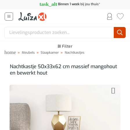
Ga
task_alt
Binnen 1 week
bij jou thuis*
naar
inhoud
Zoeken
naar:
Filter
home
»
Meubels
»
Slaapkamer
»
Nachtkastjes
Nachtkastje 50x33x62 cm massief mangohout
en bewerkt hout