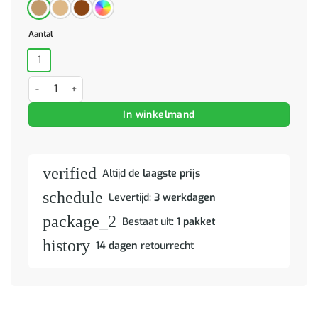
Aantal
1
Nachtkastje 50x33x62 cm massief mangohout en bewerkt hout aan
In winkelmand
verified
Altijd de
laagste prijs
schedule
Levertijd:
3 werkdagen
package_2
Bestaat uit:
1 pakket
history
14 dagen
retourrecht