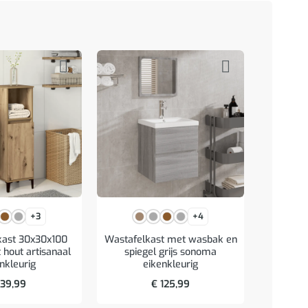
+3
+4
Badk
ast 30x30x100
Wastafelkast met wasbak en
65x20x6
hout artisanaal
spiegel grijs sonoma
bru
nkleurig
eikenkleurig
39,99
€
125,99