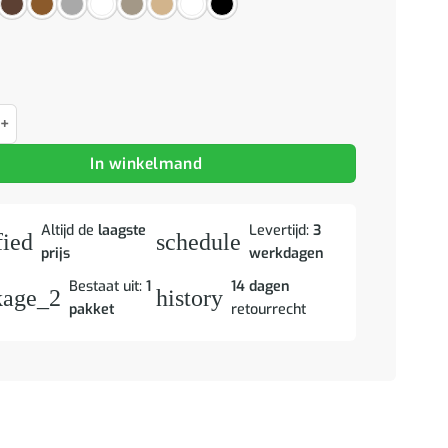
je Gerookt eiken 30,5 x 30 x 43 cm Bewerkt hout aantal
In winkelmand
Altijd de
laagste
Levertijd:
3
fied
schedule
prijs
werkdagen
Bestaat uit:
1
14 dagen
kage_2
history
pakket
retourrecht