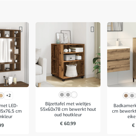
+2
Bijzettafel met wieltjes
 met LED-
Badkamerk
55x60x78 cm bewerkt hout
x15x76,5 cm
cm bewerkt 
oud houtkleur
enkleur
eike
€
60,99
99
€