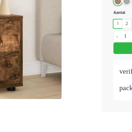
Aantal
1
2
Nachtkast
veri
pac