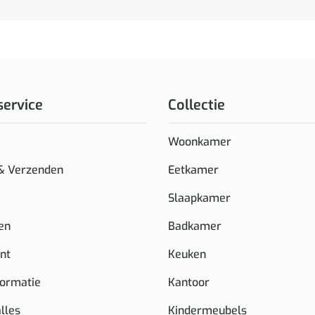
service
Collectie
Woonkamer
 & Verzenden
Eetkamer
Slaapkamer
en
Badkamer
nt
Keuken
formatie
Kantoor
alles
Kindermeubels