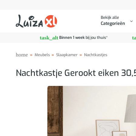
Ga
naar
Bekijk alle
inhoud
Categorieën
task_alt
t
Binnen 1 week
bij jou thuis*
home
»
Meubels
»
Slaapkamer
»
Nachtkastjes
Nachtkastje Gerookt eiken 30,