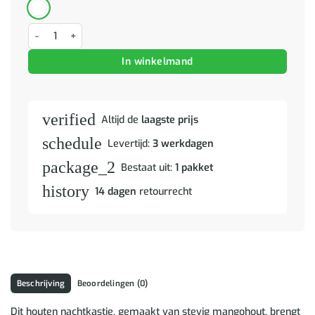
Nachtkastje met lade Bruin 50 x 33 x 60 cm Massief Mango Hout aan
In winkelmand
verified
Altijd de
laagste prijs
schedule
Levertijd:
3 werkdagen
package_2
Bestaat uit:
1 pakket
history
14 dagen
retourrecht
Beschrijving
Beoordelingen (0)
Dit houten nachtkastje, gemaakt van stevig mangohout, brengt