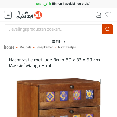
Ga
task_alt
Binnen 1 week
bij jou thuis*
naar
inhoud
Zoeken
naar:
Filter
home
»
Meubels
»
Slaapkamer
»
Nachtkastjes
Nachtkastje met lade Bruin 50 x 33 x 60 cm
Massief Mango Hout