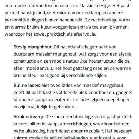
een mooie mix van functionaliteit en klassiek design. Het past
perfect naast je bed, met ruimte voor een lamp en andere
persoonlijke dingen binnen handbereik. De rechthoekige vorm
en warme bruine kleur voegen iets extra’s toe aan je kamer,
waardoor het zowel praktisch als sfeervol is.
Stevig mangohout:
Dit nachtkastje is gemaakt van
duurzaam massief mangohout, wat zorgt voor een sterke
constructie en een mooie natuurlijke houtstructuur die de
sfeer mooi aanvult. Het hout gaat lang mee en de warme
bruine kleur past goed bij verschillende stijlen.
Ruime lades:
Met twee lades van massief mangohout
geeft dit nachtkastje voldoende plek voor boeken, gadgets
of andere slaapkameritems. De lades glijden soepel open
en zijn makkelijk te gebruiken.
Strak ontwerp:
De slanke rechthoekige vorm past perfect
in verschillende slaapkamerrichtingen, waardoor het een
nette uitstraling heeft naast ander meubilair. Het bespaart
ruimte zonder de stijl te beïnvloeden, wat ideaal is voor