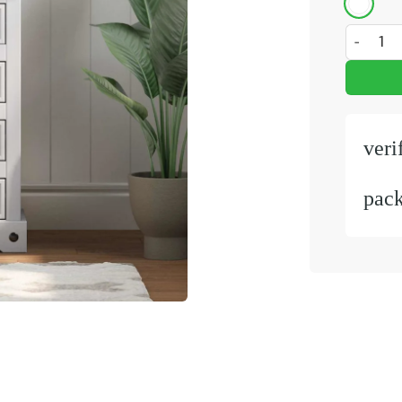
Nachtkast
veri
pac