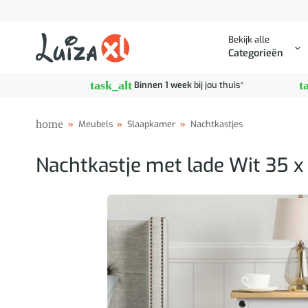
Ga
naar
Bekijk alle
inhoud
Categorieën
task_alt
t
Binnen 1 week
bij jou thuis*
home
»
Meubels
»
Slaapkamer
»
Nachtkastjes
Nachtkastje met lade Wit 35 x