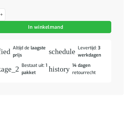
je met lade Wit 35 x 32,5 x 74 cm Massief grenenhout aantal
In winkelmand
Altijd de
laagste
Levertijd:
3
fied
schedule
prijs
werkdagen
Bestaat uit:
1
14 dagen
kage_2
history
pakket
retourrecht