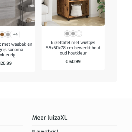
+4
Bijzettafel met wieltjes
t met wasbak en
Badk
55x60x78 cm bewerkt hout
grijs sonoma
60×10,5
oud houtkleur
nkleurig
€
60,99
125,99
Meer luizaXL
Nieuwsbrief