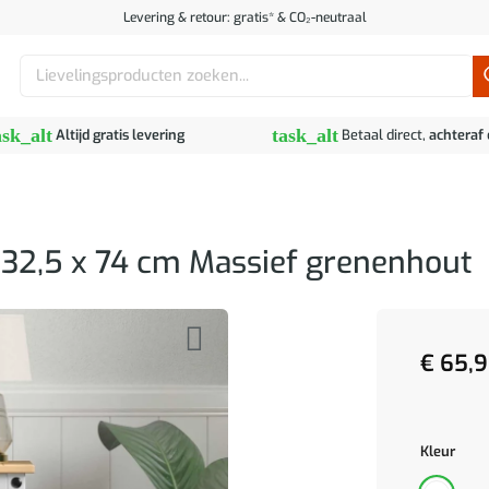
Levering & retour: gratis* & CO₂-neutraal
Zoeken
naar:
ask_alt
task_alt
Altijd gratis levering
Betaal direct,
achteraf
 32,5 x 74 cm Massief grenenhout
€
65,9
Kleur