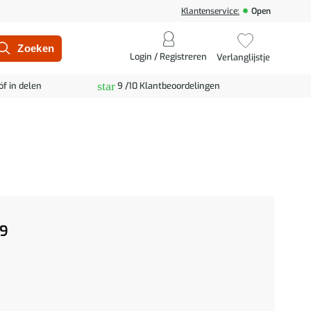
Klantenservice:
Open
Login / Registreren
Verlanglijstje
star
óf in delen
9 /10 Klantbeoordelingen
9