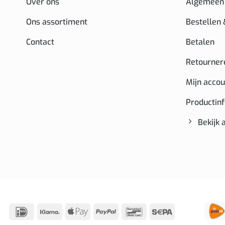
Over ons
Algemeen
Ons assortiment
Bestellen
Contact
Betalen
Retourner
Mijn accou
Productin
Bekijk 
IDeal
Klarna
Apple
PayPal
Bancontact
Sepa
Pay