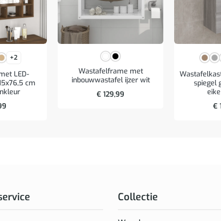
+2
Wastafelframe met
 met LED-
Wastafelkas
inbouwwastafel ijzer wit
x15x76,5 cm
spiegel 
enkleur
eike
€
129,99
99
€
service
Collectie