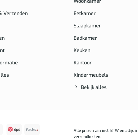
Woonkamer
 & Verzenden
Eetkamer
Slaapkamer
en
Badkamer
nt
Keuken
formatie
Kantoor
alles
Kindermeubels
Bekijk alles
Alle prijzen zijn incl. BTW en altijd in
verzendkosten.