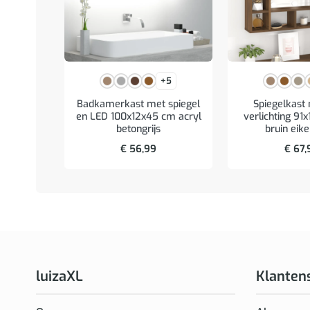
+5
Badkamerkast met spiegel
Spiegelkast
en LED 100x12x45 cm acryl
verlichting 91
betongrijs
bruin eik
€
56,99
€
67,
luizaXL
Klanten