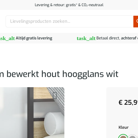
Levering & retour: gratis* & CO₂-neutraal
Zoeken
naar:
ask_alt
task_alt
Altijd gratis levering
Betaal direct,
achteraf
m bewerkt hout hoogglans wit
€
25,9
Kleur