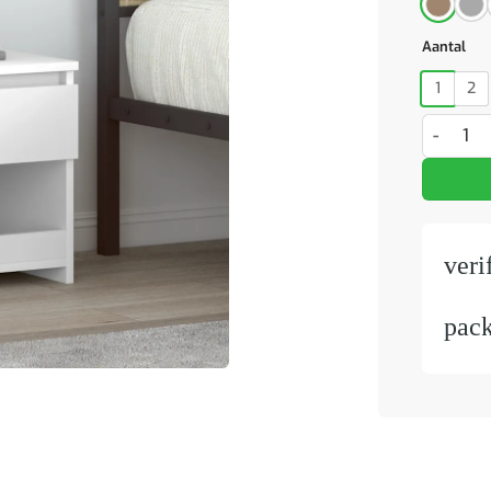
Aantal
1
2
Nachtkast
veri
pac