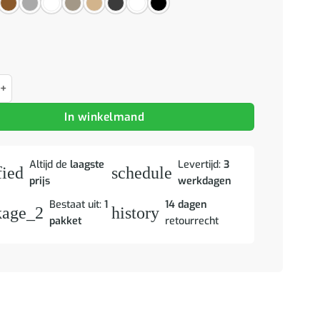
jes 2 st 40x30x39 cm bewerkt hout hoogglans wit aantal
In winkelmand
Altijd de
laagste
Levertijd:
3
fied
schedule
prijs
werkdagen
Bestaat uit:
1
14 dagen
kage_2
history
pakket
retourrecht