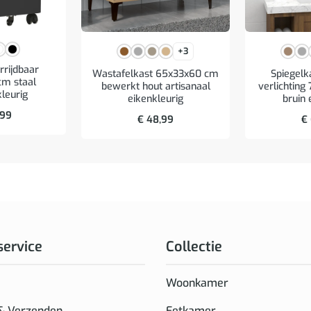
+3
rrijdbaar
Wastafelkast 65x33x60 cm
Spiegelk
m staal
bewerkt hout artisanaal
verlichtin
kleurig
eikenkleurig
bruin 
,99
€
48,99
€
service
Collectie
Woonkamer
 & Verzenden
Eetkamer