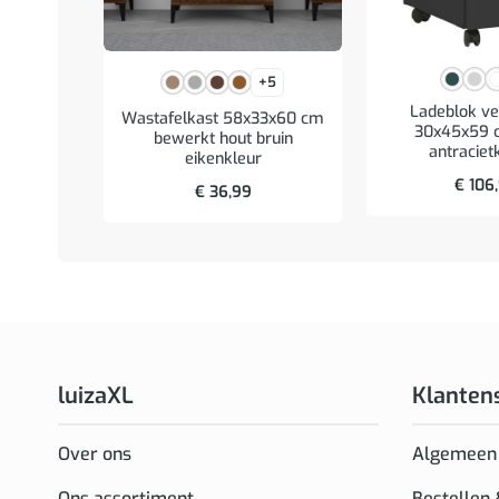
+5
Ladeblok ve
Wastafelkast 58x33x60 cm
30x45x59 c
bewerkt hout bruin
antraciet
eikenkleur
€
106
€
36,99
luizaXL
Klanten
Over ons
Algemeen
Ons assortiment
Bestellen