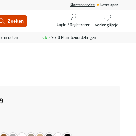
Klantenservice:
Later open
Login / Registreren
Verlanglijstje
star
óf in delen
9 /10 Klantbeoordelingen
9