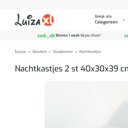
Ga
naar
Bekijk alle
inhoud
Categorieën
task_alt
t
Binnen 1 week
bij jou thuis*
home
»
Meubels
»
Slaapkamer
»
Nachtkastjes
Nachtkastjes 2 st 40x30x39 c