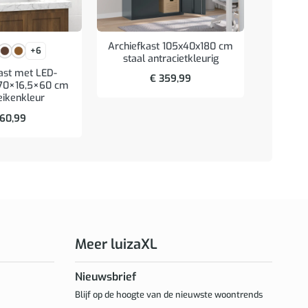
Archiefkast 105x40x180 cm
+6
staal antracietkleurig
ast met LED-
Badk
€
359,99
g 70×16,5×60 cm
90x11x3
eikenkleur
60,99
Meer luizaXL
Nieuwsbrief
Blijf op de hoogte van de nieuwste woontrends