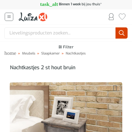
Ga
task_alt
Binnen 1 week
bij jou thuis*
naar
inhoud
Zoeken
naar:
Filter
home
»
Meubels
»
Slaapkamer
»
Nachtkastjes
Nachtkastjes 2 st hout bruin