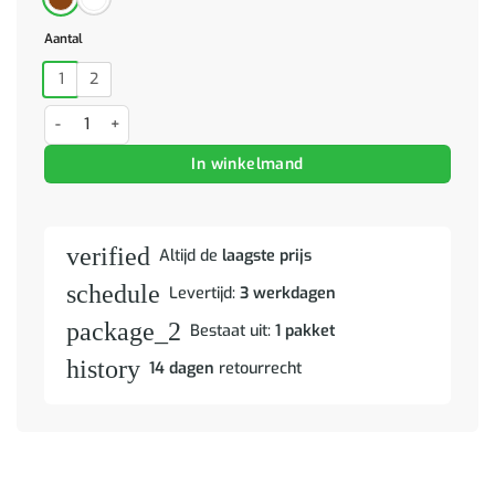
Aantal
1
2
Nachtkastjes 2 st hout bruin aantal
In winkelmand
verified
Altijd de
laagste prijs
schedule
Levertijd:
3 werkdagen
package_2
Bestaat uit:
1 pakket
history
14 dagen
retourrecht