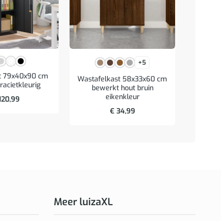
+5
st 79x40x90 cm
Wastafelkast 58x33x60 cm
Badk
racietkleurig
bewerkt hout bruin
90x11x3
eikenkleur
120,99
€
34,99
Meer luizaXL