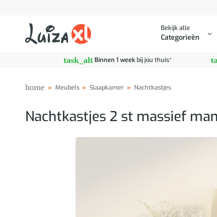
Ga
naar
Bekijk alle
inhoud
Categorieën
task_alt
t
Binnen 1 week
bij jou thuis*
home
»
Meubels
»
Slaapkamer
»
Nachtkastjes
Nachtkastjes 2 st massief ma