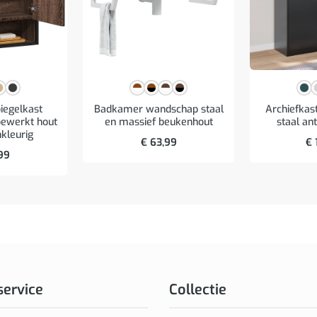
egelkast
Badkamer wandschap staal
Archiefka
ewerkt hout
en massief beukenhout
staal ant
nkleurig
€
63,99
€
99
service
Collectie