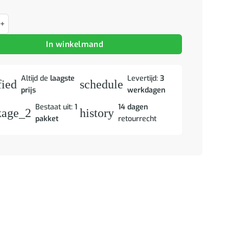
jes 2 st massief mangohout bruin en zwart aantal
In winkelmand
Altijd de
laagste
Levertijd:
3
fied
schedule
prijs
werkdagen
Bestaat uit:
1
14 dagen
kage_2
history
pakket
retourrecht