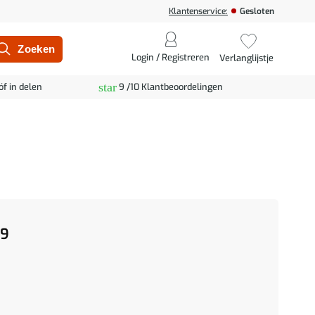
Klantenservice:
Gesloten
Login / Registreren
Verlanglijstje
star
óf in delen
9 /10 Klantbeoordelingen
99