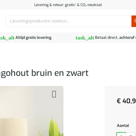
Levering & retour: gratis* & CO₂-neutraal
Zoeken
naar:
ask_alt
task_alt
Altijd gratis levering
Betaal direct,
achteraf
ngohout bruin en zwart
€
40,
Aantal