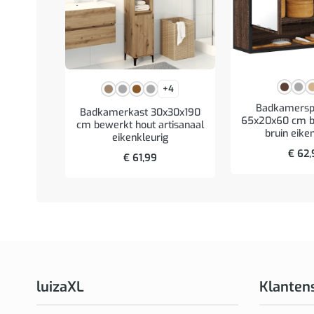
+4
Badkamerspi
Badkamerkast 30x30x190
65x20x60 cm b
cm bewerkt hout artisanaal
bruin eike
eikenkleurig
€
62,
€
61,99
luizaXL
Klanten