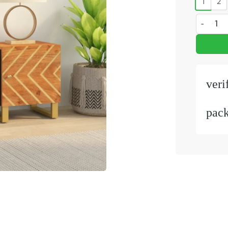
1
2
Nachtkast
veri
pac