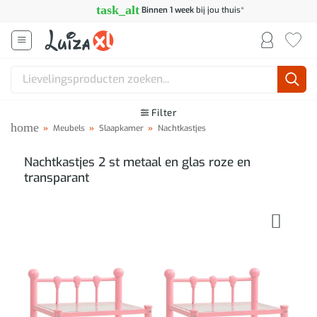
Ga
task_alt
Binnen 1 week
bij jou thuis*
naar
inhoud
Zoeken
naar:
Filter
home
»
Meubels
»
Slaapkamer
»
Nachtkastjes
Nachtkastjes 2 st metaal en glas roze en
transparant