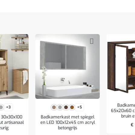
Badkame
+3
+5
65x20x60 c
bruin e
 30x30x100
Badkamerkast met spiegel
t artisanaal
en LED 100x12x45 cm acryl
€
eurig
betongrijs