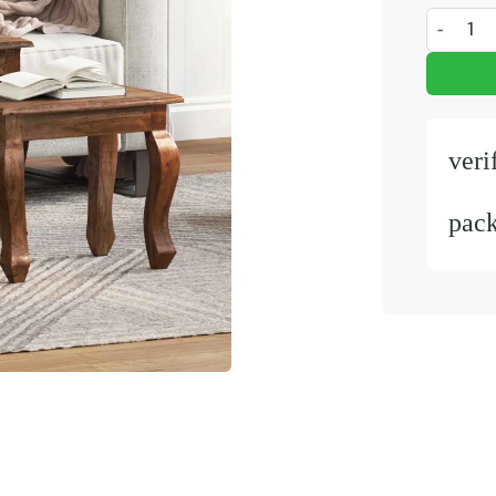
Nesttafel
veri
pac