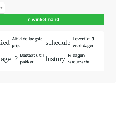
 3 pcs Bruin Massief mahoniehout aantal
In winkelmand
Altijd de
laagste
Levertijd:
3
fied
schedule
prijs
werkdagen
Bestaat uit:
1
14 dagen
kage_2
history
pakket
retourrecht