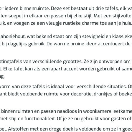
r iedere binnenruimte. Deze set bestaat uit drie tafels, el
elen soepel in elkaar en passen bij elke stijl. Met een stijlvo
uik, en voegen ze een vleugje rustieke charme toe aan je huis.
honiehout, wat bekend staat om zijn stevigheid en klassieke 
 bij dagelijks gebruik. De warme bruine kleur accentueert de 
tingtafels van verschillende groottes. Ze zijn ontworpen om 
ikt. Elke tafel kan als een apart accent worden gebruikt of s
ng.
rm van deze tafels is ideaal voor verschillende situaties. Of 
ant biedt voldoende ruimte voor decoratie, drankjes of boeken
oor binnenruimten en passen naadloos in woonkamers, eetka
met stijl en functionaliteit. Of je ze nu gebruikt voor gasten 
el. Afstoffen met een droge doek is voldoende om ze in goede