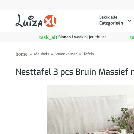
Ga
naar
Bekijk alle
inhoud
Categorieën
task_alt
t
Binnen 1 week
bij jou thuis*
home
»
Meubels
»
Woonkamer
»
Tafels
Nesttafel 3 pcs Bruin Massief