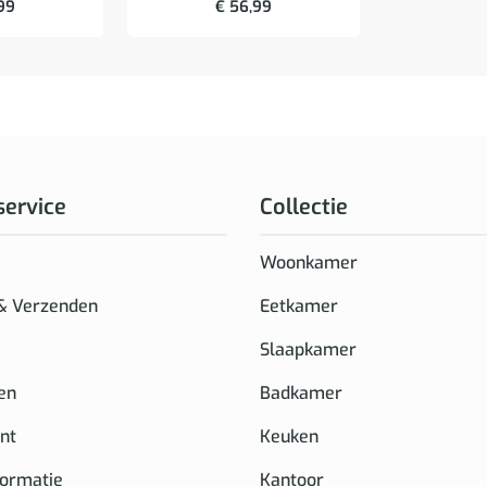
99
€
56,99
service
Collectie
Woonkamer
 & Verzenden
Eetkamer
Slaapkamer
en
Badkamer
nt
Keuken
formatie
Kantoor