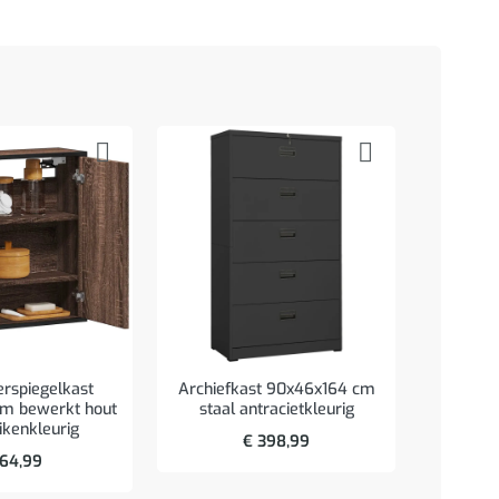
rspiegelkast
Archiefkast 90x46x164 cm
m bewerkt hout
staal antracietkleurig
ikenkleurig
Wastafe
€
398,99
bewerk
64,99