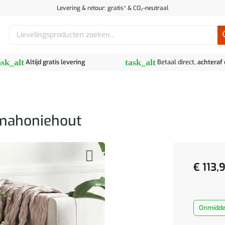
Levering & retour: gratis* & CO₂-neutraal
Zoeken
naar:
ask_alt
task_alt
Altijd gratis levering
Betaal direct,
achteraf
 mahoniehout
€
113,
Onmiddel