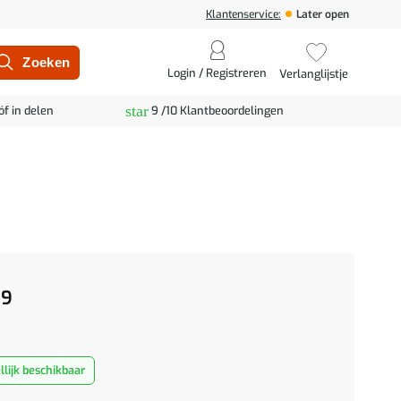
Klantenservice:
Later open
Login / Registreren
Verlanglijstje
star
óf in delen
9 /10 Klantbeoordelingen
99
lijk beschikbaar