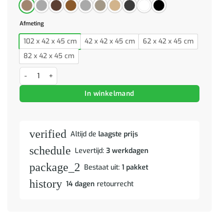
Afmeting
102 x 42 x 45 cm
42 x 42 x 45 cm
62 x 42 x 45 cm
82 x 42 x 45 cm
Opbergbankje 102x42x45 cm bewerkt hout gerookt eikenkleurig aan
In winkelmand
verified
Altijd de
laagste prijs
schedule
Levertijd:
3 werkdagen
package_2
Bestaat uit:
1 pakket
history
14 dagen
retourrecht