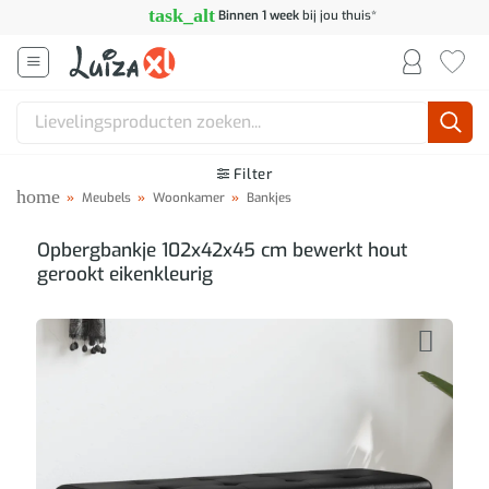
Ga
task_alt
Binnen 1 week
bij jou thuis*
naar
inhoud
Zoeken
naar:
Filter
home
»
Meubels
»
Woonkamer
»
Bankjes
Opbergbankje 102x42x45 cm bewerkt hout
gerookt eikenkleurig