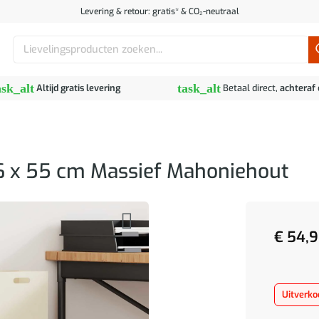
Levering & retour: gratis* & CO₂-neutraal
Zoeken
naar:
ask_alt
task_alt
Altijd gratis levering
Betaal direct,
achteraf
16 x 55 cm Massief Mahoniehout
€
54,9
Uitverko