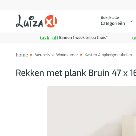
Ga
naar
Bekijk alle
inhoud
Categorieën
task_alt
t
Binnen 1 week
bij jou thuis*
home
»
Meubels
»
Woonkamer
»
Kasten & opbergmeubelen
Rekken met plank Bruin 47 x 