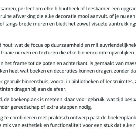
eit samen, perfect om elke bibliotheek of leeskamer een upg
uine afwerking die elke decoratie mooi aanvult, of je nu een
 of langs brede muren en biedt het zowel visuele aantrekkin
out, wat de focus op duurzaamheid en milieuvriendelijkheid 
 fraaie nerven en texturen die elke binnenruimte opvrolijken.
n het frame tot de poten en achterkant, is gemaakt van massi
en heel wat boeken en decoraties kunnen dragen, zonder dat 
gebruik binnenshuis, vooral in bibliotheken of leesruimtes,
inten dragen bij aan de sfeer.
de boekenplank is meteen klaar voor gebruik, wat tijd bespaa
onder gereedschap of extra stappen nodig.
ng te combineren met praktisch ontwerp past de boekenplank pe
le mix van esthetiek en functionaliteit voor een stuk dat elke 