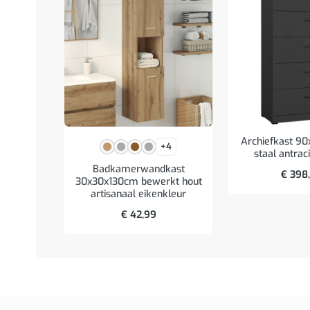
Archiefkast 9
+4
staal antrac
Badkamerwandkast
€
398
30x30x130cm bewerkt hout
artisanaal eikenkleur
€
42,99