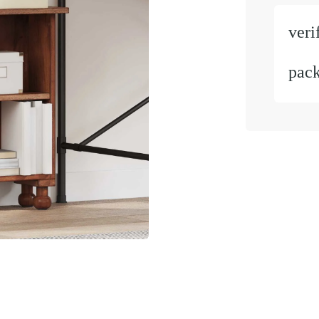
veri
pac