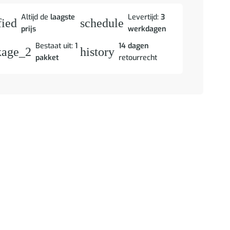
Altijd de
laagste
Levertijd:
3
fied
schedule
prijs
werkdagen
Bestaat uit:
1
14 dagen
kage_2
history
pakket
retourrecht