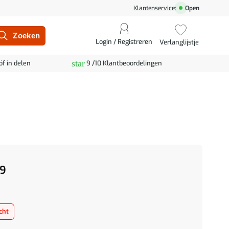
Klantenservice:
Open
Login / Registreren
Verlanglijstje
star
óf in delen
9 /10 Klantbeoordelingen
9
cht