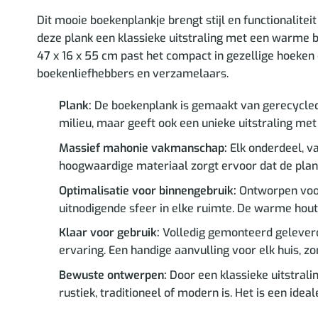
Dit mooie boekenplankje brengt stijl en functionalit
deze plank een klassieke uitstraling met een warme br
47 x 16 x 55 cm past het compact in gezellige hoeken
boekenliefhebbers en verzamelaars.
Plank:
De boekenplank is gemaakt van gerecycled h
milieu, maar geeft ook een unieke uitstraling met
Massief mahonie vakmanschap:
Elk onderdeel, va
hoogwaardige materiaal zorgt ervoor dat de plank
Optimalisatie voor binnengebruik:
Ontworpen voor 
uitnodigende sfeer in elke ruimte. De warme houtt
Klaar voor gebruik:
Volledig gemonteerd geleverd, 
ervaring. Een handige aanvulling voor elk huis, z
Bewuste ontwerpen:
Door een klassieke uitstrali
rustiek, traditioneel of modern is. Het is een idea