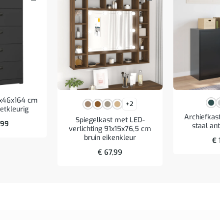
0x46x164 cm
+2
ietkleurig
Archiefka
Spiegelkast met LED-
,99
staal ant
verlichting 91x15x76,5 cm
bruin eikenkleur
€
€
67,99