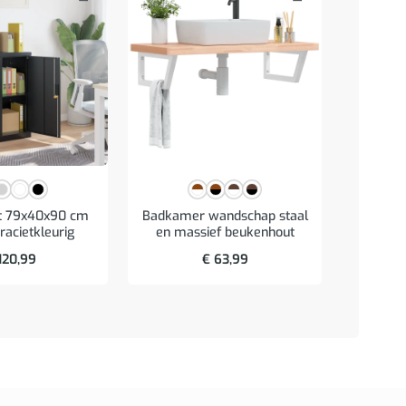
Archief
staal
st 79x40x90 cm
Badkamer wandschap staal
racietkleurig
en massief beukenhout
120,99
€
63,99