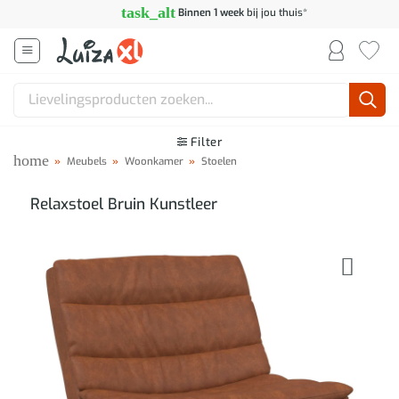
Ga
task_alt
Binnen 1 week
bij jou thuis*
naar
inhoud
Zoeken
naar:
Filter
home
»
Meubels
»
Woonkamer
»
Stoelen
Relaxstoel Bruin Kunstleer