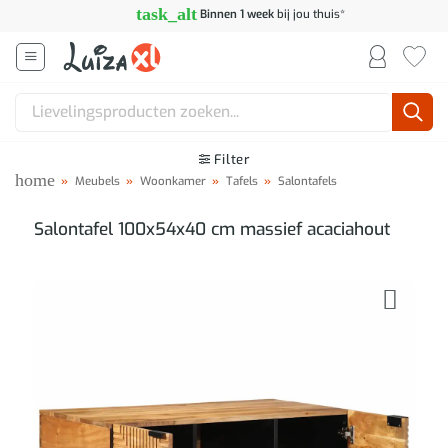
Ga
task_alt
Binnen 1 week
bij jou thuis*
naar
inhoud
Zoeken
naar:
Filter
home
»
Meubels
»
Woonkamer
»
Tafels
»
Salontafels
Salontafel 100x54x40 cm massief acaciahout