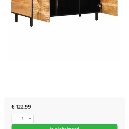
€
122,99
Salontafel 100x54x40 cm massief acaciahout aantal