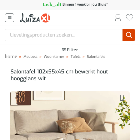
Ga
task_alt
Binnen 1 week
bij jou thuis*
naar
inhoud
Zoeken
naar:
Filter
home
»
Meubels
»
Woonkamer
»
Tafels
»
Salontafels
Salontafel 102x55x45 cm bewerkt hout
hoogglans wit