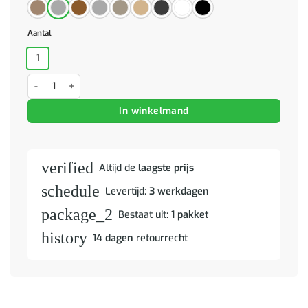
Aantal
1
Salontafel 102x55x45 cm bewerkt hout hoogglans wit aantal
In winkelmand
verified
Altijd de
laagste prijs
schedule
Levertijd:
3 werkdagen
package_2
Bestaat uit:
1 pakket
history
14 dagen
retourrecht