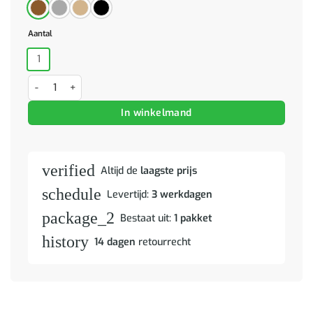
Aantal
1
Salontafel met rek 100x51x40 cm bewerkt hout grijs sonoma eiken a
In winkelmand
verified
Altijd de
laagste prijs
schedule
Levertijd:
3 werkdagen
package_2
Bestaat uit:
1 pakket
history
14 dagen
retourrecht