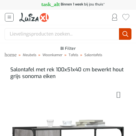
Ga
task_alt
Binnen 1 week
bij jou thuis*
naar
inhoud
Zoeken
naar:
Filter
home
»
Meubels
»
Woonkamer
»
Tafels
»
Salontafels
Salontafel met rek 100x51x40 cm bewerkt hout
grijs sonoma eiken