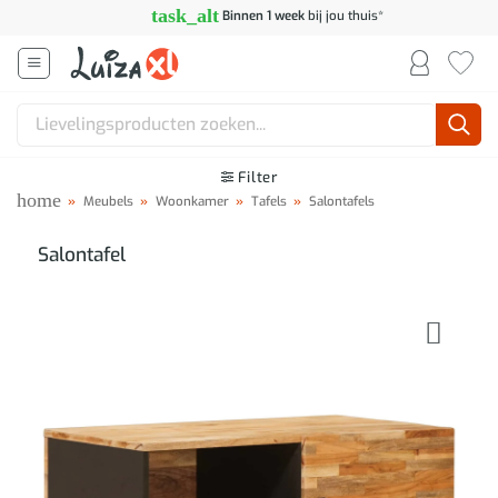
Ga
task_alt
Binnen 1 week
bij jou thuis*
naar
inhoud
Zoeken
naar:
Filter
home
»
Meubels
»
Woonkamer
»
Tafels
»
Salontafels
Salontafel