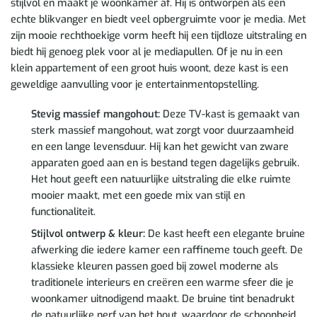
stijlvol en maakt je woonkamer af. Hij is ontworpen als een
echte blikvanger en biedt veel opbergruimte voor je media. Met
zijn mooie rechthoekige vorm heeft hij een tijdloze uitstraling en
biedt hij genoeg plek voor al je mediapullen. Of je nu in een
klein appartement of een groot huis woont, deze kast is een
geweldige aanvulling voor je entertainmentopstelling.
Stevig massief mangohout:
Deze TV-kast is gemaakt van
sterk massief mangohout, wat zorgt voor duurzaamheid
en een lange levensduur. Hij kan het gewicht van zware
apparaten goed aan en is bestand tegen dagelijks gebruik.
Het hout geeft een natuurlijke uitstraling die elke ruimte
mooier maakt, met een goede mix van stijl en
functionaliteit.
Stijlvol ontwerp & kleur:
De kast heeft een elegante bruine
afwerking die iedere kamer een raffineme touch geeft. De
klassieke kleuren passen goed bij zowel moderne als
traditionele interieurs en creëren een warme sfeer die je
woonkamer uitnodigend maakt. De bruine tint benadrukt
de natuurlijke nerf van het hout, waardoor de schoonheid