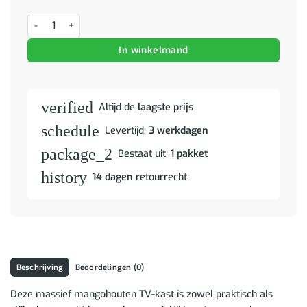
TV-kast Effen Corona aantal
In winkelmand
verified
Altijd de
laagste prijs
schedule
Levertijd:
3 werkdagen
package_2
Bestaat uit:
1 pakket
history
14 dagen
retourrecht
Beschrijving
Beoordelingen (0)
Deze massief mangohouten TV-kast is zowel praktisch als