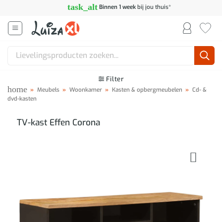
Ga
task_alt
Binnen 1 week
bij jou thuis*
naar
inhoud
Zoeken
naar:
Filter
home
»
Meubels
»
Woonkamer
»
Kasten & opbergmeubelen
»
Cd- &
dvd-kasten
TV-kast Effen Corona