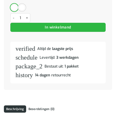
TV-kast met plank Acacia Bruine Afwerking 105 x 33,5 x 46 cm aant
In winkelmand
verified
Altijd de
laagste prijs
schedule
Levertijd:
3 werkdagen
package_2
Bestaat uit:
1 pakket
history
14 dagen
retourrecht
Beschrijving
Beoordelingen (0)