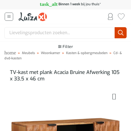
Ga
task_alt
Binnen 1 week
bij jou thuis*
naar
inhoud
Zoeken
naar:
Filter
home
»
Meubels
»
Woonkamer
»
Kasten & opbergmeubelen
»
Cd- &
dvd-kasten
TV-kast met plank Acacia Bruine Afwerking 105
x 33,5 x 46 cm