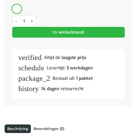
TV-kast Walnotenhout 105 x 33,5 x 46 cm Massief Mango Hout aant
In winkelmand
verified
Altijd de
laagste prijs
schedule
Levertijd:
3 werkdagen
package_2
Bestaat uit:
1 pakket
history
14 dagen
retourrecht
Beschrijving
Beoordelingen (0)