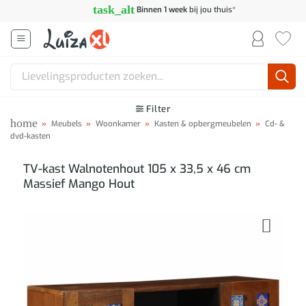
Ga
task_alt
Binnen 1 week
bij jou thuis*
naar
inhoud
Zoeken
naar:
Filter
home
»
Meubels
»
Woonkamer
»
Kasten & opbergmeubelen
»
Cd- &
dvd-kasten
TV-kast Walnotenhout 105 x 33,5 x 46 cm
Massief Mango Hout