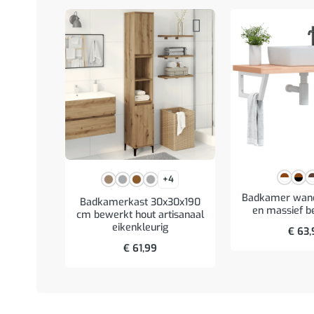
+4
Badkamer wand
Badkamerkast 30x30x190
en massief b
cm bewerkt hout artisanaal
eikenkleurig
€
63,
€
61,99