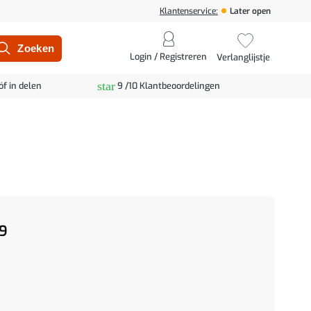
Klantenservice:
Later open
Login / Registreren
Verlanglijstje
star
óf in delen
9 /10 Klantbeoordelingen
9