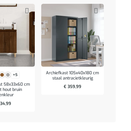
Archiefkast 105x40x180 cm
Archief
+5
staal antracietkleurig
staal
st 58x33x60 cm
€
359,99
 hout bruin
enkleur
34,99