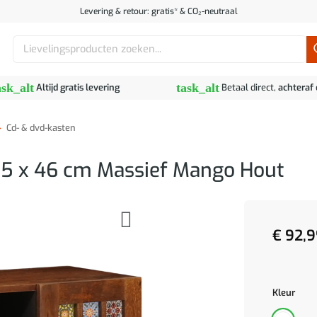
Levering & retour: gratis* & CO₂-neutraal
Zoeken
naar:
ask_alt
task_alt
Altijd gratis levering
Betaal direct,
achteraf
»
Cd- & dvd-kasten
,5 x 46 cm Massief Mango Hout
€
92,9
Kleur