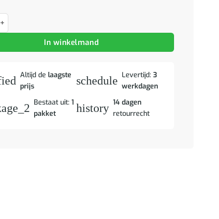
Walnotenhout 80 x 31,5 x 46 cm Massief Mango Hout aantal
In winkelmand
Altijd de
laagste
Levertijd:
3
fied
schedule
prijs
werkdagen
Bestaat uit:
1
14 dagen
kage_2
history
pakket
retourrecht