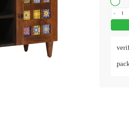
TV-kast 
veri
pac