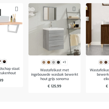
+1
schap staal
Wastafelkast met
Wastafelka
eukenhout
ingebouwde wasbak bewerkt
bewerkt
hout grijs sonoma
eik
99
€
125,99
€