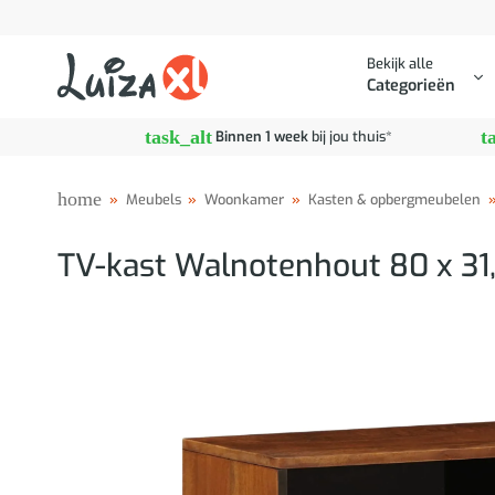
Ga
naar
Bekijk alle
inhoud
Categorieën
task_alt
t
Binnen 1 week
bij jou thuis*
home
»
Meubels
»
Woonkamer
»
Kasten & opbergmeubelen
TV-kast Walnotenhout 80 x 31