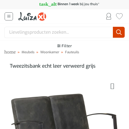
Ga
task_alt
Binnen 1 week
bij jou thuis*
naar
inhoud
Zoeken
naar:
Filter
home
»
Meubels
»
Woonkamer
»
Fauteuils
Tweezitsbank echt leer verweerd grijs