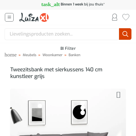
Ga
task_alt
Binnen 1 week
bij jou thuis*
naar
inhoud
Zoeken
naar:
Filter
home
»
Meubels
»
Woonkamer
»
Banken
Tweezitsbank met sierkussens 140 cm
kunstleer grijs