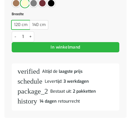
Breedte
120 cm
140 cm
Tweezitsbank met sierkussens 140 cm kunstleer grijs aantal
In winkelmand
verified
Altijd de
laagste prijs
schedule
Levertijd:
3 werkdagen
package_2
Bestaat uit:
2 pakketten
history
14 dagen
retourrecht