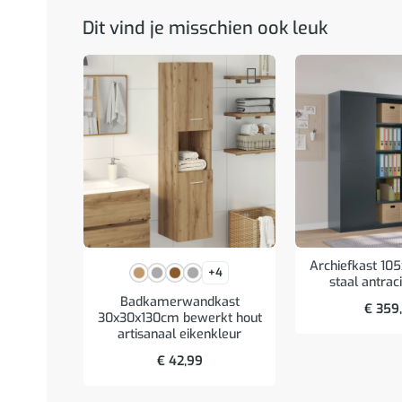
Dit vind je misschien ook leuk
Archiefkast 10
+4
staal antrac
Badkamerwandkast
€
359
30x30x130cm bewerkt hout
artisanaal eikenkleur
€
42,99