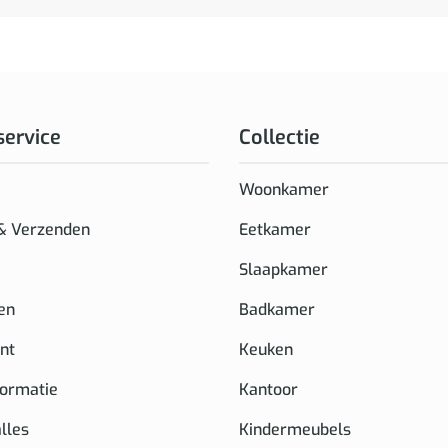
service
Collectie
Woonkamer
 & Verzenden
Eetkamer
Slaapkamer
en
Badkamer
nt
Keuken
formatie
Kantoor
alles
Kindermeubels