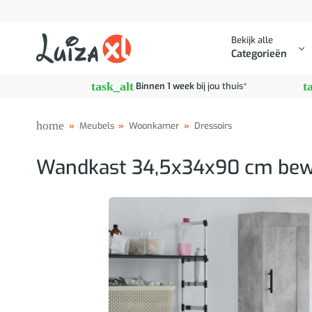
Ga
naar
Bekijk alle
inhoud
Categorieën
task_alt
t
Binnen 1 week
bij jou thuis*
home
»
Meubels
»
Woonkamer
»
Dressoirs
Wandkast 34,5x34x90 cm bewe