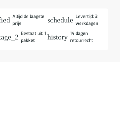
Altijd de
laagste
Levertijd:
3
fied
schedule
prijs
werkdagen
Bestaat uit:
1
14 dagen
kage_2
history
pakket
retourrecht