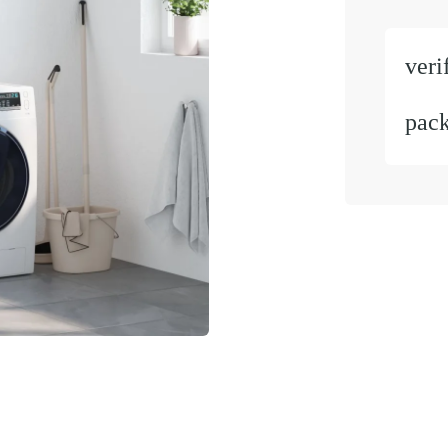
veri
pac