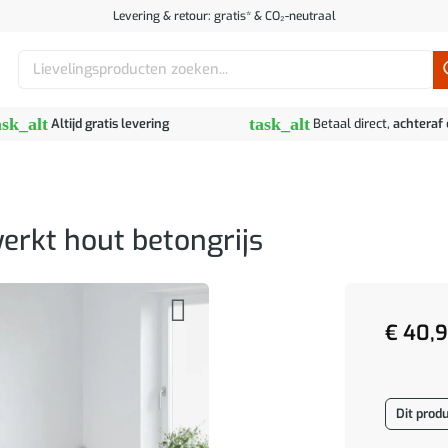
Levering & retour: gratis* & CO₂-neutraal
Zoeken
naar:
ask_alt
task_alt
Altijd gratis levering
Betaal direct,
achteraf
rkt hout betongrijs
€
40,
Dit produ