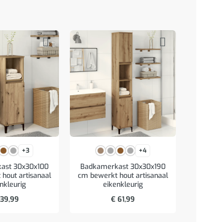
+3
+4
Lade
ast 30x30x100
Badkamerkast 30x30x190
39x
hout artisanaal
cm bewerkt hout artisanaal
an
nkleurig
eikenkleurig
39,99
€
61,99