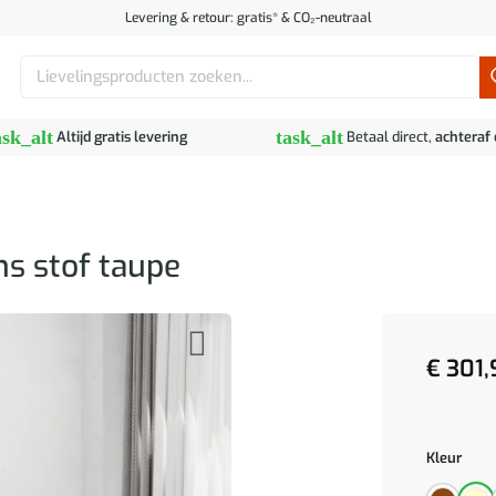
Levering & retour: gratis* & CO₂-neutraal
Zoeken
naar:
ask_alt
task_alt
Altijd gratis levering
Betaal direct,
achteraf
s stof taupe
€
301,
Kleur