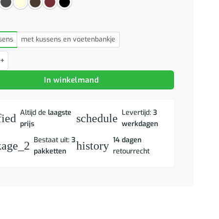
sens
met kussens en voetenbankje
Loungeset met kussens stof taupe aantal
In winkelmand
Altijd de
laagste
Levertijd:
3
fied
schedule
prijs
werkdagen
Bestaat uit:
3
14 dagen
kage_2
history
pakketten
retourrecht