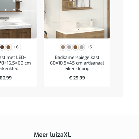
+6
+5
Archie
ast met LED-
Badkamerspiegelkast
staal
g 70×16,5×60 cm
60×10,5×45 cm artisanaal
eikenkleur
eikenkleurig
60,99
€
29,99
Meer luizaXL