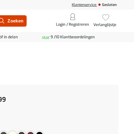
Klantenservice:
Gesloten
Login / Registreren
Verlanglijstje
star
óf in delen
9 /10 Klantbeoordelingen
99