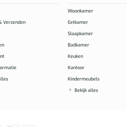
Woonkamer
 & Verzenden
Eetkamer
Slaapkamer
en
Badkamer
nt
Keuken
formatie
Kantoor
alles
Kindermeubels
Bekijk alles