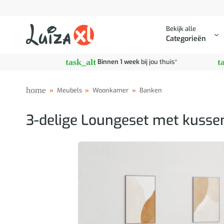
Ga
naar
Bekijk alle
inhoud
Categorieën
task_alt
t
Binnen 1 week
bij jou thuis*
home
»
Meubels
»
Woonkamer
»
Banken
3-delige Loungeset met kussen