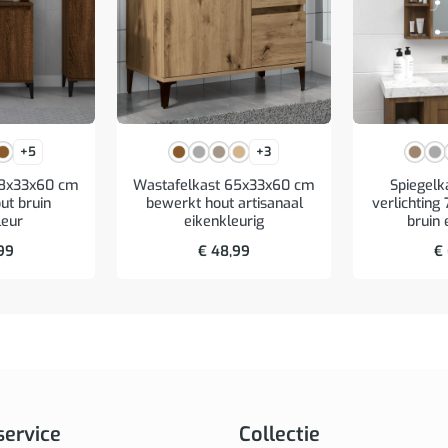
+5
+3
58x33x60 cm
Wastafelkast 65x33x60 cm
Spiegelk
ut bruin
bewerkt hout artisanaal
verlichtin
leur
eikenkleurig
bruin 
99
€
48,99
€
service
Collectie