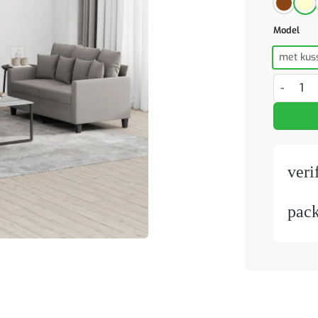
Model
met kus
3-delige 
veri
pac