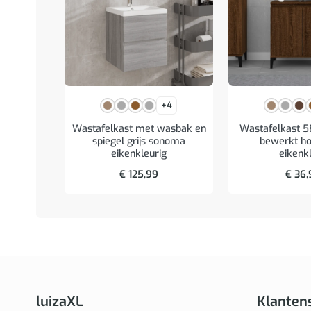
+4
Wastafelkast met wasbak en
Wastafelkast 
spiegel grijs sonoma
bewerkt ho
eikenkleurig
eikenk
€
125,99
€
36,
luizaXL
Klanten