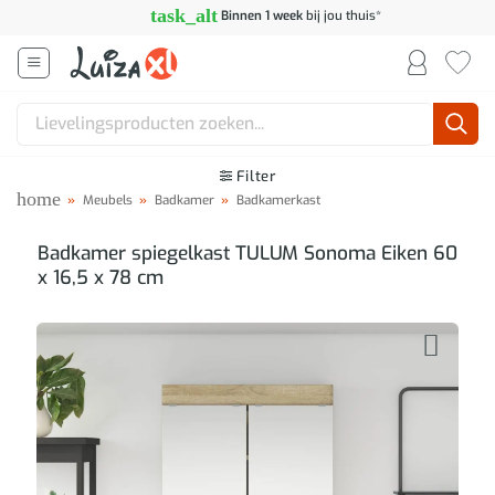
Ga
task_alt
Binnen 1 week
bij jou thuis*
naar
inhoud
Zoeken
naar:
Filter
home
»
Meubels
»
Badkamer
»
Badkamerkast
Badkamer spiegelkast TULUM Sonoma Eiken 60
x 16,5 x 78 cm