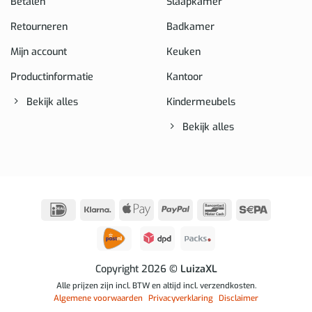
Betalen
Slaapkamer
Retourneren
Badkamer
Mijn account
Keuken
Productinformatie
Kantoor
Bekijk alles
Kindermeubels
Bekijk alles
IDeal
Klarna
Apple
PayPal
Bancontact
Sepa
Pay
Copyright 2026
© LuizaXL
Alle prijzen zijn incl. BTW en altijd incl. verzendkosten.
Algemene voorwaarden
Privacyverklaring
Disclaimer