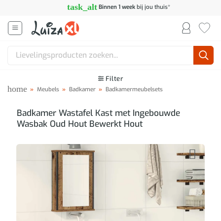
Ga
task_alt
Binnen 1 week
bij jou thuis*
naar
inhoud
Zoeken
naar:
Filter
home
»
Meubels
»
Badkamer
»
Badkamermeubelsets
Badkamer Wastafel Kast met Ingebouwde
Wasbak Oud Hout Bewerkt Hout