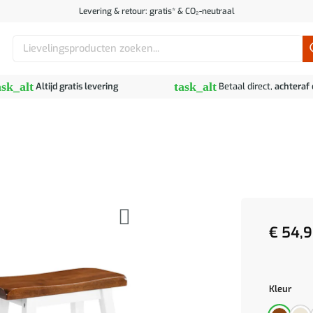
Levering & retour: gratis* & CO₂-neutraal
Zoeken
naar:
ask_alt
task_alt
Altijd gratis levering
Betaal direct,
achteraf
€
54,9
Kleur