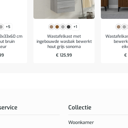
+5
+1
58x33x60 cm
Wastafelkast met
Wastafelka
ut bruin
ingebouwde wasbak bewerkt
bewerkt
leur
hout grijs sonoma
eik
99
€
125,99
€
service
Collectie
Woonkamer