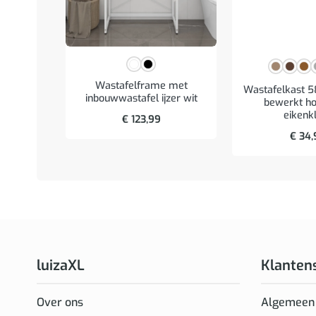
Wastafelframe met
Wastafelkast 
inbouwwastafel ijzer wit
bewerkt ho
eikenk
€
123,99
€
34,
luizaXL
Klanten
Over ons
Algemeen