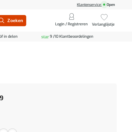
Klantenservice:
Open
Login / Registreren
Verlanglijstje
star
óf in delen
9 /10 Klantbeoordelingen
9