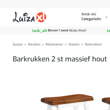
Ga
naar
Bekijk alle
inhoud
Categorieën
task_alt
t
Binnen 1 week
bij jou thuis*
home
»
Meubels
»
Woonkamer
»
Stoelen
»
Barkrukken
Barkrukken 2 st massief hout