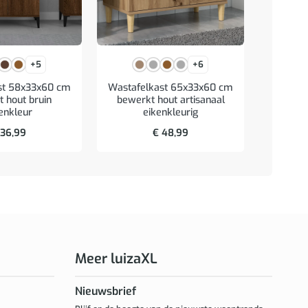
+5
+6
Archie
st 58x33x60 cm
Wastafelkast 65x33x60 cm
staal
 hout bruin
bewerkt hout artisanaal
enkleur
eikenkleurig
36,99
€
48,99
Meer luizaXL
Nieuwsbrief