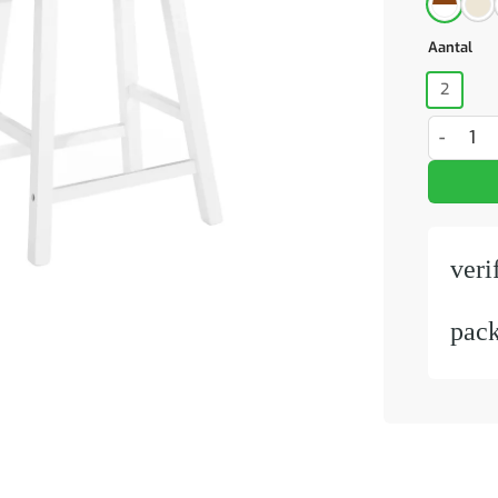
Aantal
2
Barkrukke
veri
pac