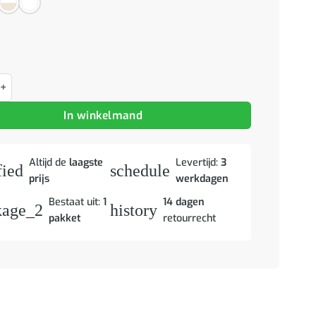
n 2 st massief hout aantal
In winkelmand
Altijd de
laagste
Levertijd:
3
fied
schedule
prijs
werkdagen
Bestaat uit:
1
14 dagen
kage_2
history
pakket
retourrecht