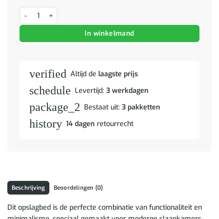
Bedframe met hoofdeinde Beton Grijs 90 x 200 cm Bewerkt hout aan
In winkelmand
verified
Altijd de
laagste prijs
schedule
Levertijd:
3 werkdagen
package_2
Bestaat uit:
3 pakketten
history
14 dagen
retourrecht
Beschrijving
Beoordelingen (0)
Dit opslagbed is de perfecte combinatie van functionaliteit en
minimalisme, speciaal gemaakt voor moderne slaapkamers.