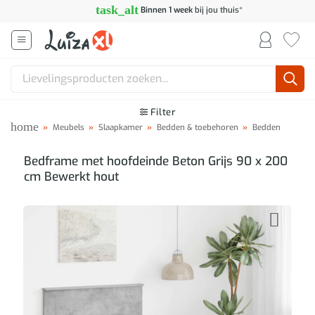
Ga
task_alt
Binnen 1 week
bij jou thuis*
naar
inhoud
Zoeken
naar:
Filter
home
»
Meubels
»
Slaapkamer
»
Bedden & toebehoren
»
Bedden
Bedframe met hoofdeinde Beton Grijs 90 x 200
cm Bewerkt hout