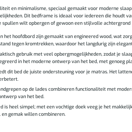
aliteit en minimalisme, speciaal gemaakt voor moderne slaapk
jkheden. Dit bedframe is ideaal voor iedereen die houdt van
 spullen wilt opbergen of gewoon een stijlvolle achtergrond zoe
 het hoofdbord zijn gemaakt van engineered wood, wat zorgt 
stand tegen kromtrekken, waardoor het langdurig zijn elegant
raktisch gebruik met veel opbergmogelijkheden, zodat je sl
tegreerd in het moderne ontwerp van het bed, met genoeg plaa
dt dit bed de juiste ondersteuning voor je matras. Het latten
erbetert.
dgrepen op de lades combineren functionaliteit met moderne 
ontwerp van het bed.
is heel simpel; met een vochtige doek veeg je het makkelijk sc
jl en gemak willen combineren.