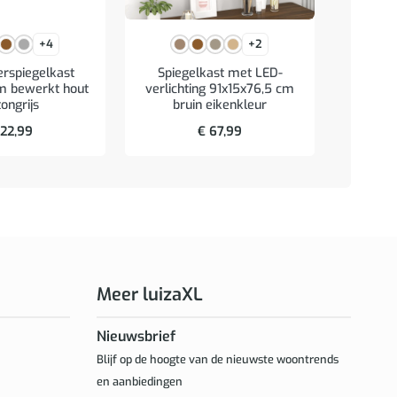
+4
+2
rspiegelkast
Spiegelkast met LED-
Wastafe
m bewerkt hout
verlichting 91x15x76,5 cm
bewerk
ongrijs
bruin eikenkleur
22,99
€
67,99
Meer luizaXL
Nieuwsbrief
Blijf op de hoogte van de nieuwste woontrends
en aanbiedingen