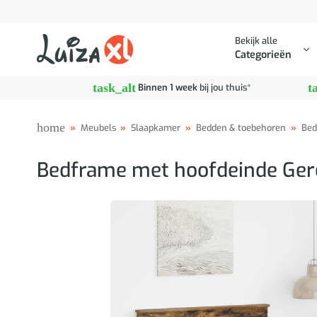
Ga
naar
Bekijk alle
inhoud
Categorieën
task_alt
t
Binnen 1 week
bij jou thuis*
home
»
Meubels
»
Slaapkamer
»
Bedden & toebehoren
»
Bed
Bedframe met hoofdeinde Ger