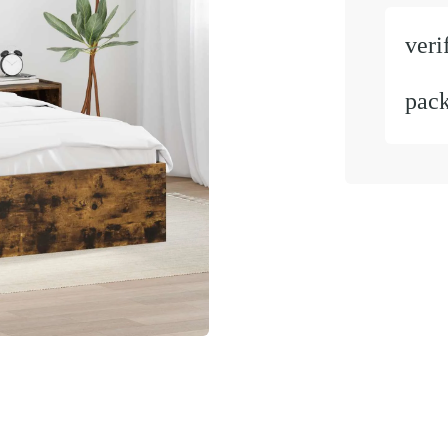
veri
pac