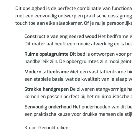
Dit opslagbed is de perfecte combinatie van function
met een eenvoudig ontwerp en praktische opslagmogeli
touch toe aan elke slaapkamer. Of je nu je persoonlijke
Constructie van engineered wood
Het bedframe en
Dit materiaal heeft een mooie afwerking en is be
Ruime opslagruimte
Dit bed is ontworpen voor p
handbereik zijn. De opbergruimtes zijn mooi geïn
Modern lattenframe
Met een vast lattenframe bie
een stabiele basis, wat de kwaliteit van je slaap v
Strakke handgrepen
De zilveren stangvormige han
komen en passen perfect bij het minimalistische 
Eenvoudig onderhoud
Het onderhouden van dit bed 
een praktische keuze voor drukke mensen die sti
Kleur: Gerookt eiken