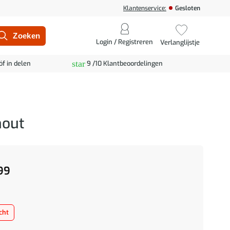
Klantenservice:
Gesloten
Login / Registreren
Verlanglijstje
star
óf in delen
9 /10 Klantbeoordelingen
hout
99
cht