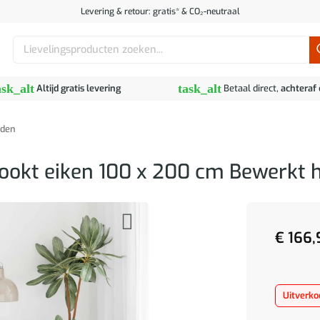
Levering & retour: gratis* & CO₂-neutraal
Zoeken
naar:
ask_alt
task_alt
Altijd gratis levering
Betaal direct,
achteraf
den
ookt eiken 100 x 200 cm Bewerkt 
€
166,
Uitverko