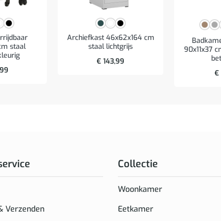
rrijdbaar
Archiefkast 46x62x164 cm
Badkame
m staal
staal lichtgrijs
90x11x37 c
kleurig
bet
€
143,99
,99
€
service
Collectie
Woonkamer
 & Verzenden
Eetkamer