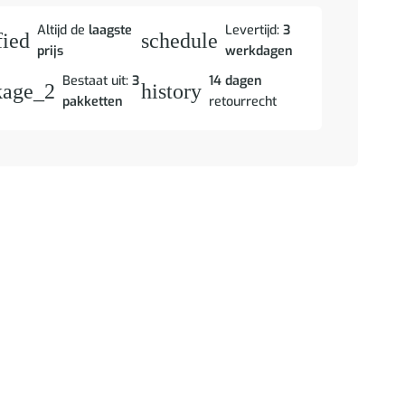
Altijd de
laagste
Levertijd:
3
fied
schedule
prijs
werkdagen
Bestaat uit:
3
14 dagen
kage_2
history
pakketten
retourrecht