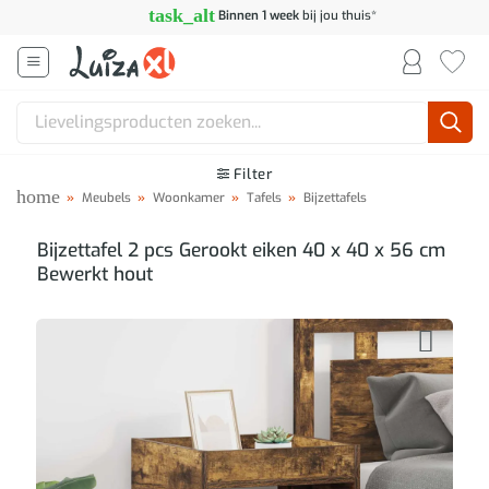
Ga
task_alt
Binnen 1 week
bij jou thuis*
naar
inhoud
Zoeken
naar:
Filter
home
»
Meubels
»
Woonkamer
»
Tafels
»
Bijzettafels
Bijzettafel 2 pcs Gerookt eiken 40 x 40 x 56 cm
Bewerkt hout