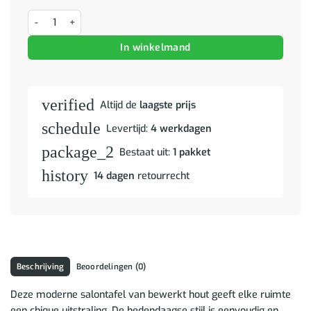
Bijzettafel 2 pcs Gerookt eiken 40 x 40 x 56 cm Bewerkt hout aantal
In winkelmand
verified
Altijd de
laagste prijs
schedule
Levertijd:
4 werkdagen
package_2
Bestaat uit:
1 pakket
history
14 dagen
retourrecht
Beschrijving
Beoordelingen (0)
Deze moderne salontafel van bewerkt hout geeft elke ruimte
een chique uitstraling. De hedendaagse stijl is eenvoudig en