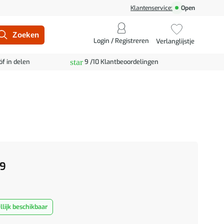
Klantenservice:
Open
Login / Registreren
Verlanglijstje
star
óf in delen
9 /10 Klantbeoordelingen
9
lijk beschikbaar