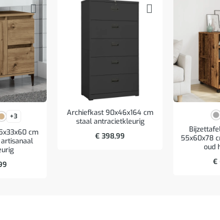
Archiefkast 90x46x164 cm
+3
staal antracietkleurig
Bijzettafe
65x33x60 cm
€
398,99
55x60x78 c
artisanaal
oud 
eurig
€
99