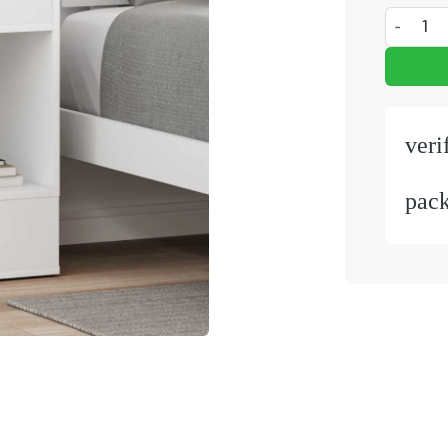
Bijzettaf
veri
pac