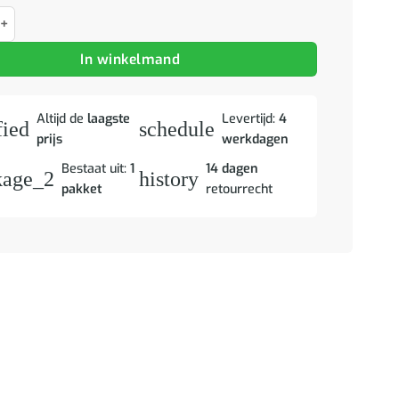
el 2 pcs Wit 30 x 30 x 56 cm Bewerkt hout aantal
In winkelmand
Altijd de
laagste
Levertijd:
4
fied
schedule
prijs
werkdagen
Bestaat uit:
1
14 dagen
kage_2
history
pakket
retourrecht