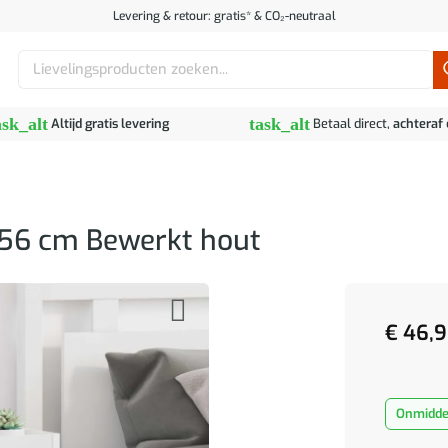
Levering & retour: gratis* & CO₂-neutraal
Zoeken
naar:
ask_alt
task_alt
Altijd gratis levering
Betaal direct,
achteraf
x 56 cm Bewerkt hout
€
46,9
Onmiddel