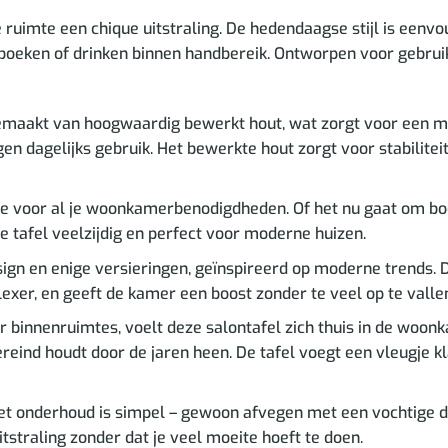
uimte een chique uitstraling. De hedendaagse stijl is eenvou
oeken of drinken binnen handbereik. Ontworpen voor gebruik bi
emaakt van hoogwaardig bewerkt hout, wat zorgt voor een mi
n dagelijks gebruik. Het bewerkte hout zorgt voor stabilitei
e voor al je woonkamerbenodigdheden. Of het nu gaat om boeke
 tafel veelzijdig en perfect voor moderne huizen.
ign en enige versieringen, geïnspireerd op moderne trends. De
lexer, en geeft de kamer een boost zonder te veel op te valle
binnenruimtes, voelt deze salontafel zich thuis in de woonk
vereind houdt door de jaren heen. De tafel voegt een vleugje k
et onderhoud is simpel – gewoon afvegen met een vochtige doe
tstraling zonder dat je veel moeite hoeft te doen.