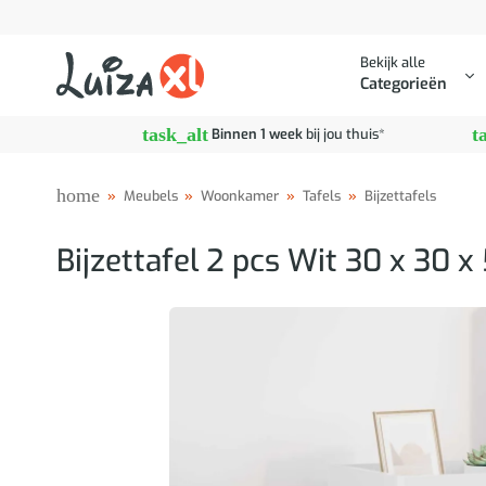
Ga
naar
Bekijk alle
inhoud
Categorieën
task_alt
t
Binnen 1 week
bij jou thuis*
home
»
Meubels
»
Woonkamer
»
Tafels
»
Bijzettafels
Bijzettafel 2 pcs Wit 30 x 30 