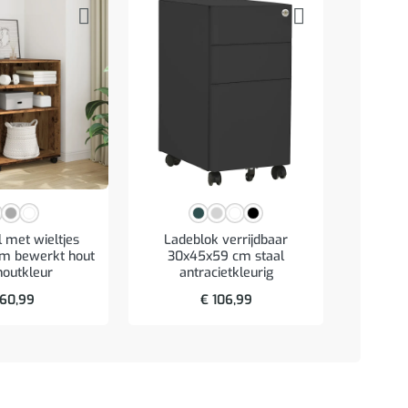
l met wieltjes
Ladeblok verrijdbaar
Spie
m bewerkt hout
30x45x59 cm staal
verlich
houtkleur
antracietkleurig
br
60,99
€
106,99