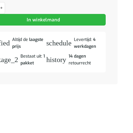
el Grijs Sonoma 30 x 30 x 56 cm Bewerkt hout aantal
In winkelmand
Altijd de
laagste
Levertijd:
4
fied
schedule
prijs
werkdagen
Bestaat uit:
1
14 dagen
kage_2
history
pakket
retourrecht