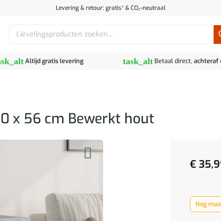
Levering & retour: gratis* & CO₂-neutraal
Zoeken
naar:
ask_alt
task_alt
Altijd gratis levering
Betaal direct,
achteraf
 30 x 56 cm Bewerkt hout
€
35,9
Nog maar