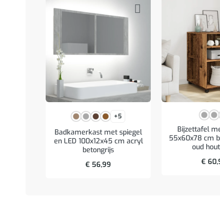
+5
Bijzettafel m
Badkamerkast met spiegel
55x60x78 cm b
en LED 100x12x45 cm acryl
oud hout
betongrijs
€
60,
€
56,99