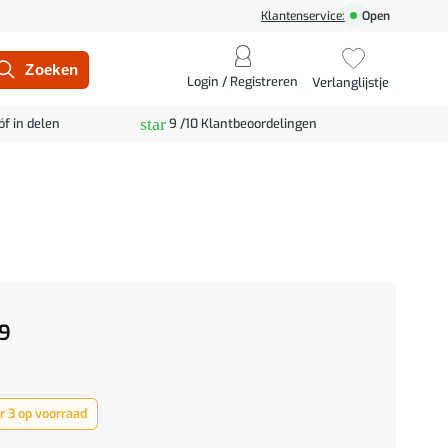
Klantenservice:
Open
Login / Registreren
Verlanglijstje
star
óf in delen
9 /10 Klantbeoordelingen
9
 3 op voorraad