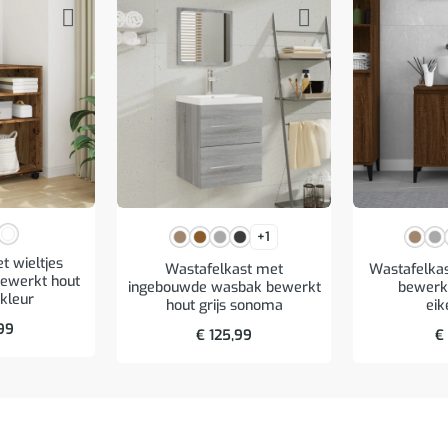
+1
et wieltjes
Wastafelkast met
Wastafelka
ewerkt hout
ingebouwde wasbak bewerkt
bewerkt
kleur
hout grijs sonoma
eik
99
€
125,99
€