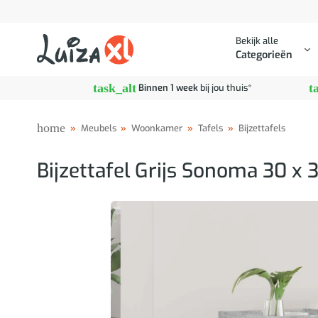
Ga
naar
Bekijk alle
inhoud
Categorieën
task_alt
t
Binnen 1 week
bij jou thuis*
home
»
Meubels
»
Woonkamer
»
Tafels
»
Bijzettafels
Bijzettafel Grijs Sonoma 30 x