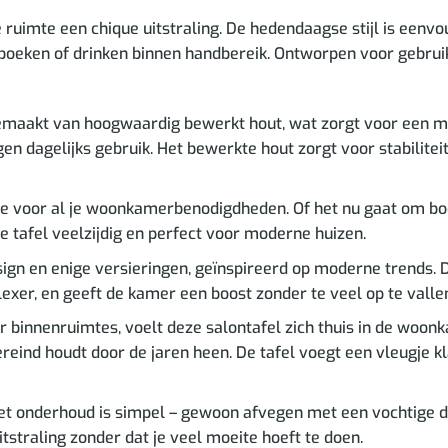
uimte een chique uitstraling. De hedendaagse stijl is eenvou
oeken of drinken binnen handbereik. Ontworpen voor gebruik bi
emaakt van hoogwaardig bewerkt hout, wat zorgt voor een mi
n dagelijks gebruik. Het bewerkte hout zorgt voor stabilitei
e voor al je woonkamerbenodigdheden. Of het nu gaat om boeke
 tafel veelzijdig en perfect voor moderne huizen.
ign en enige versieringen, geïnspireerd op moderne trends. De
lexer, en geeft de kamer een boost zonder te veel op te valle
binnenruimtes, voelt deze salontafel zich thuis in de woonk
vereind houdt door de jaren heen. De tafel voegt een vleugje k
et onderhoud is simpel – gewoon afvegen met een vochtige doe
tstraling zonder dat je veel moeite hoeft te doen.