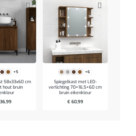
+5
+6
Archie
st 58x33x60 cm
Spiegelkast met LED-
staal
 hout bruin
verlichting 70×16,5×60 cm
enkleur
bruin eikenkleur
36,99
€
60,99