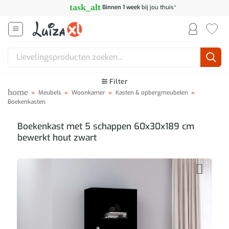
Ga
task_alt
Binnen 1 week
bij jou thuis*
naar
inhoud
Zoeken
naar:
Filter
home
»
Meubels
»
Woonkamer
»
Kasten & opbergmeubelen
»
Boekenkasten
Boekenkast met 5 schappen 60x30x189 cm
bewerkt hout zwart