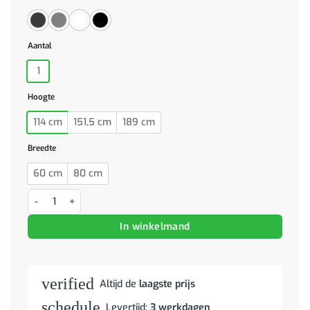
Aantal
1
Hoogte
114 cm
151,5 cm
189 cm
Breedte
60 cm
80 cm
Boekenkast met 5 schappen 60x30x189 cm bewerkt hout zwart aan
In winkelmand
verified
Altijd de
laagste prijs
schedule
Levertijd:
3 werkdagen