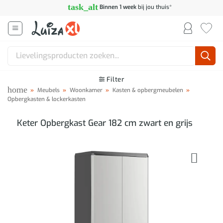
Ga
task_alt
Binnen 1 week
bij jou thuis*
naar
inhoud
Zoeken
naar:
Filter
home
»
Meubels
»
Woonkamer
»
Kasten & opbergmeubelen
»
Opbergkasten & lockerkasten
Keter Opbergkast Gear 182 cm zwart en grijs