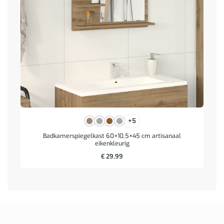
+5
Badkamerspiegelkast 60×10,5×45 cm artisanaal
eikenkleurig
€
29,99