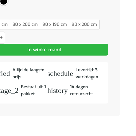
0 cm
80 x 200 cm
90 x 190 cm
90 x 200 cm
dframe 70x140 cm massief grenenhout aantal
In winkelmand
Altijd de
laagste
Levertijd:
3
fied
schedule
prijs
werkdagen
Bestaat uit:
1
14 dagen
kage_2
history
pakket
retourrecht