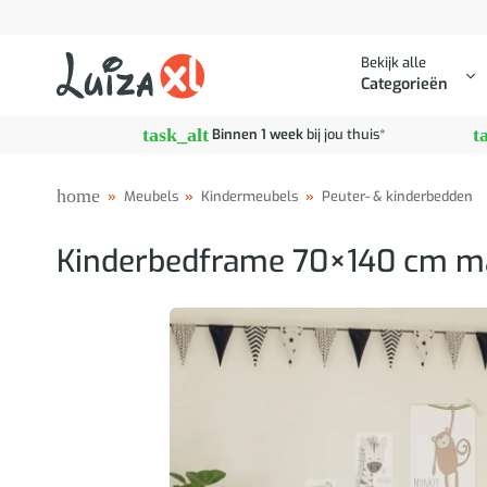
Ga
naar
Bekijk alle
inhoud
Categorieën
task_alt
t
Binnen 1 week
bij jou thuis*
home
»
Meubels
»
Kindermeubels
»
Peuter- & kinderbedden
Kinderbedframe 70×140 cm ma