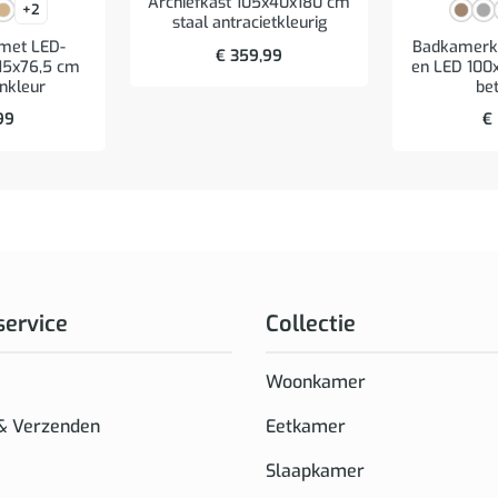
Archiefkast 105x40x180 cm
+2
staal antracietkleurig
 met LED-
Badkamerka
€
359,99
x15x76,5 cm
en LED 100
enkleur
bet
99
€
service
Collectie
Woonkamer
 & Verzenden
Eetkamer
Slaapkamer