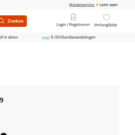
Klantenservice:
Later open
Login / Registreren
Verlanglijstje
star
óf in delen
9 /10 Klantbeoordelingen
9