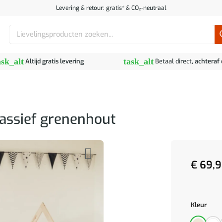
Levering & retour: gratis* & CO₂-neutraal
Zoeken
naar:
ask_alt
task_alt
Altijd gratis levering
Betaal direct,
achteraf
ssief grenenhout
€
69,9
Kleur