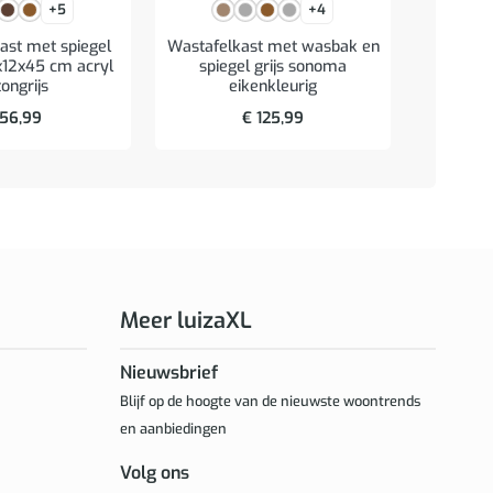
+5
+4
st met spiegel
Wastafelkast met wasbak en
Badkam
x12x45 cm acryl
spiegel grijs sonoma
cm bewe
ongrijs
eikenkleurig
56,99
€
125,99
Meer luizaXL
Nieuwsbrief
Blijf op de hoogte van de nieuwste woontrends
en aanbiedingen
Volg ons