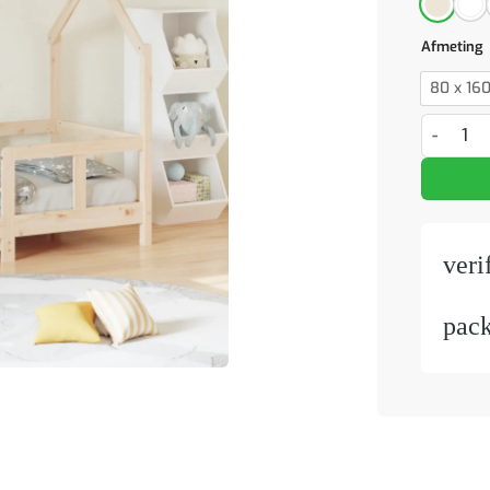
Afmeting
80 x 16
Kinderbe
veri
pac