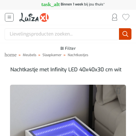
Ga
task_alt
Binnen 1 week
bij jou thuis*
naar
inhoud
Zoeken
naar:
Filter
home
»
Meubels
»
Slaapkamer
»
Nachtkastjes
Nachtkastje met Infinity LED 40x40x30 cm wit