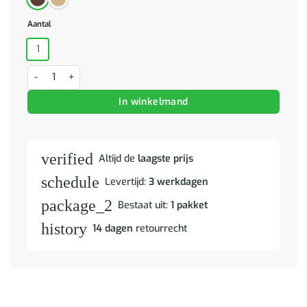
Aantal
1
Nachtkastje met Infinity LED 40x40x30 cm wit aantal
In winkelmand
verified
Altijd de
laagste prijs
schedule
Levertijd:
3 werkdagen
package_2
Bestaat uit:
1 pakket
history
14 dagen
retourrecht