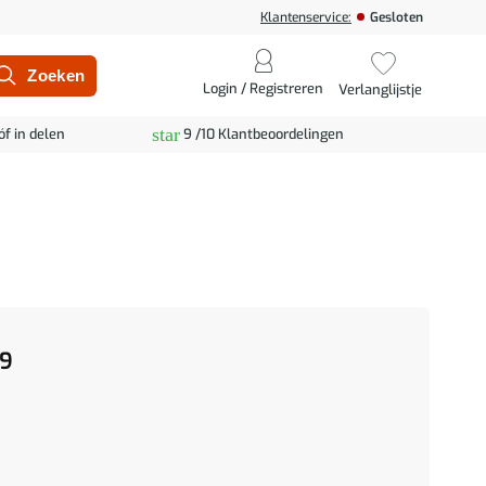
Klantenservice:
Gesloten
Login / Registreren
Verlanglijstje
star
óf in delen
9 /10 Klantbeoordelingen
9