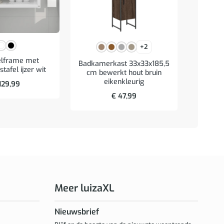
+2
elframe met
Badkamerkast 33x33x185,5
Spie
afel ijzer wit
cm bewerkt hout bruin
verlich
eikenkleurig
br
129,99
€
47,99
Meer luizaXL
Nieuwsbrief