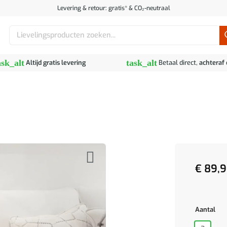
Levering & retour: gratis* & CO₂-neutraal
Zoeken
naar:
ask_alt
task_alt
Altijd gratis levering
Betaal direct,
achteraf
€
89,9
Aantal