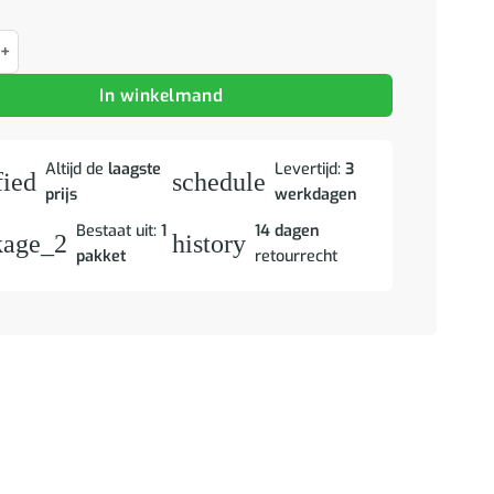
jes 2 st hout aantal
In winkelmand
Altijd de
laagste
Levertijd:
3
fied
schedule
prijs
werkdagen
Bestaat uit:
1
14 dagen
kage_2
history
pakket
retourrecht