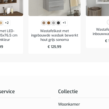
+2
+1
Wastaf
 met LED-
Wastafelkast met
inbouwwast
x15x76,5 cm
ingebouwde wasbak bewerkt
enkleur
hout grijs sonoma
€
99
€
125,99
service
Collectie
Woonkamer