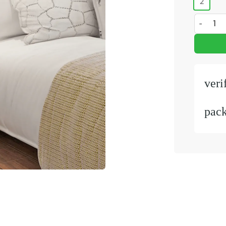
2
nachtkast
veri
pac