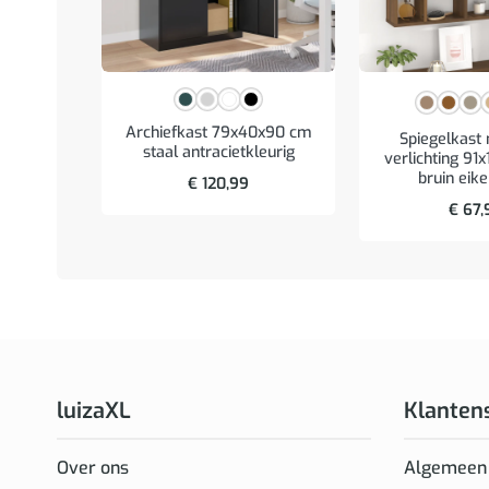
Archiefkast 79x40x90 cm
Spiegelkast
staal antracietkleurig
verlichting 91
bruin eik
€
120,99
€
67,
luizaXL
Klanten
Over ons
Algemeen