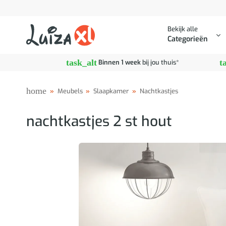
Ga
naar
Bekijk alle
inhoud
Categorieën
task_alt
t
Binnen 1 week
bij jou thuis*
home
»
Meubels
»
Slaapkamer
»
Nachtkastjes
nachtkastjes 2 st hout