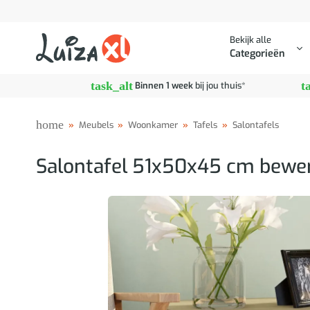
Ga
naar
Bekijk alle
inhoud
Categorieën
task_alt
t
Binnen 1 week
bij jou thuis*
home
»
Meubels
»
Woonkamer
»
Tafels
»
Salontafels
Salontafel 51x50x45 cm bewer