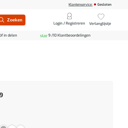
Klantenservice:
Gesloten
Login / Registreren
Verlanglijstje
star
óf in delen
9 /10 Klantbeoordelingen
9