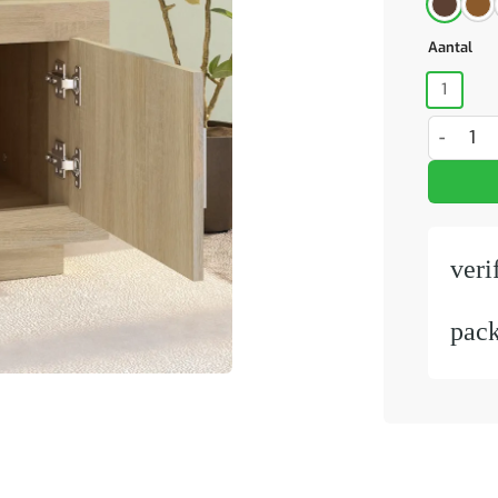
Aantal
1
Salontaf
veri
pac