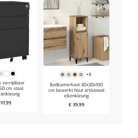
+3
 verrijdbaar
Badkamerkast 30x30x100
Was
60 cm staal
cm bewerkt hout artisanaal
ingebou
ietkleurig
eikenkleurig
hou
111,99
€
39,99