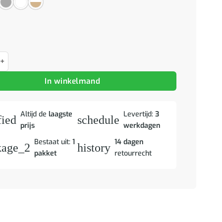
el 51x50x45 cm bewerkt hout sonoma eikenkleurig aantal
In winkelmand
Altijd de
laagste
Levertijd:
3
fied
schedule
prijs
werkdagen
Bestaat uit:
1
14 dagen
kage_2
history
pakket
retourrecht