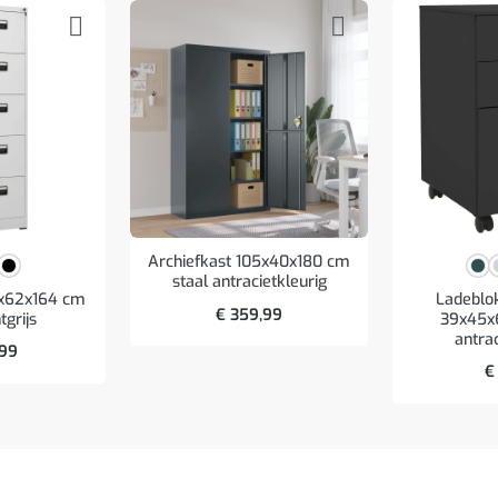
Archiefkast 105x40x180 cm
staal antracietkleurig
6x62x164 cm
Ladeblok
€
359,99
tgrijs
39x45x
antrac
,99
€