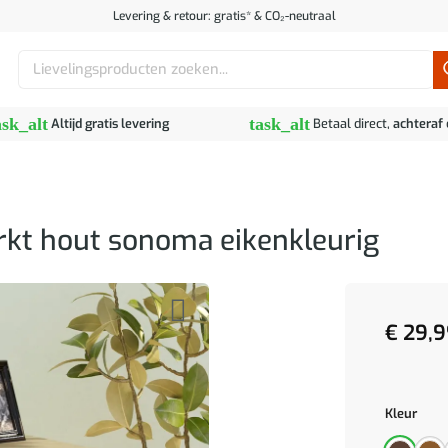
Levering & retour: gratis* & CO₂-neutraal
Zoeken
naar:
ask_alt
task_alt
Altijd gratis levering
Betaal direct,
achteraf
kt hout sonoma eikenkleurig
€
29,9
Kleur