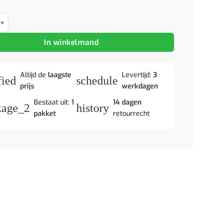
et opslag Acacia Bruine Afwerking 80 x 31,5 x 46 cm aantal
In winkelmand
Altijd de
laagste
Levertijd:
3
fied
schedule
prijs
werkdagen
Bestaat uit:
1
14 dagen
kage_2
history
pakket
retourrecht