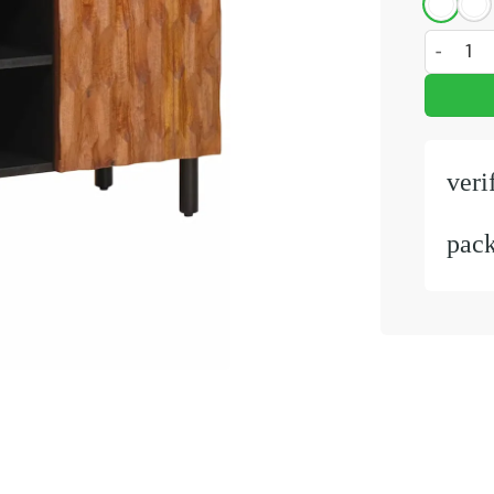
TV-kast m
veri
pac