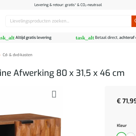
Levering & retour: gratis* & CO₂-neutraal
Zoeken
naar:
ask_alt
task_alt
Altijd gratis levering
Betaal direct,
achteraf
»
Cd- & dvd-kasten
ine Afwerking 80 x 31,5 x 46 cm
€
71,9
Kleur