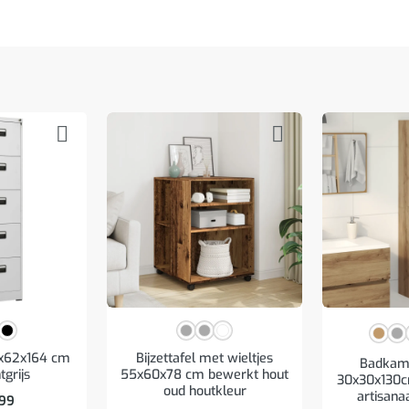
6x62x164 cm
Bijzettafel met wieltjes
Badkam
tgrijs
55x60x78 cm bewerkt hout
30x30x130c
oud houtkleur
artisana
,99