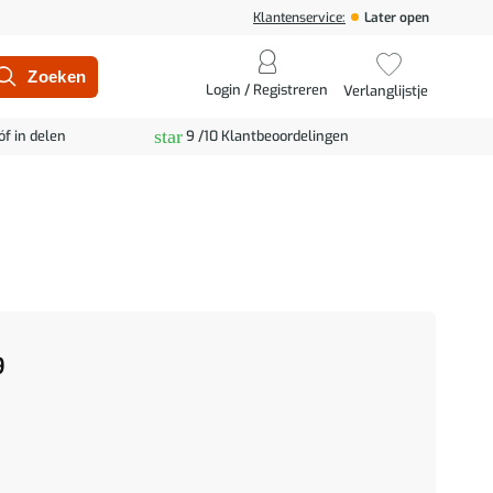
Klantenservice:
Later open
Login / Registreren
Verlanglijstje
star
óf in delen
9 /10 Klantbeoordelingen
9