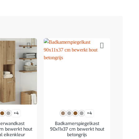
+4
+4
erwandkast
Badkamerspiegelkast
Spie
m bewerkt hout
90x11x37 cm bewerkt hout
verlich
al eikenkleur
betongrijs
br