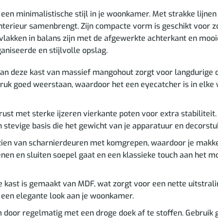
n minimalistische stijl in je woonkamer. Met strakke lijnen en
terieur samenbrengt. Zijn compacte vorm is geschikt voor zow
rvlakken in balans zijn met de afgewerkte achterkant en moo
aniseerde en stijlvolle opslag.
n deze kast van massief mangohout zorgt voor langdurige ond
druk goed weerstaan, waardoor het een eyecatcher is in elke 
rust met sterke ijzeren vierkante poten voor extra stabilitei
n stevige basis die het gewicht van je apparatuur en decorst
zien van scharnierdeuren met komgrepen, waardoor je makkeli
penen en sluiten soepel gaat en een klassieke touch aan het 
 kast is gemaakt van MDF, wat zorgt voor een nette uitstrali
t een elegante look aan je woonkamer.
m door regelmatig met een droge doek af te stoffen. Gebru