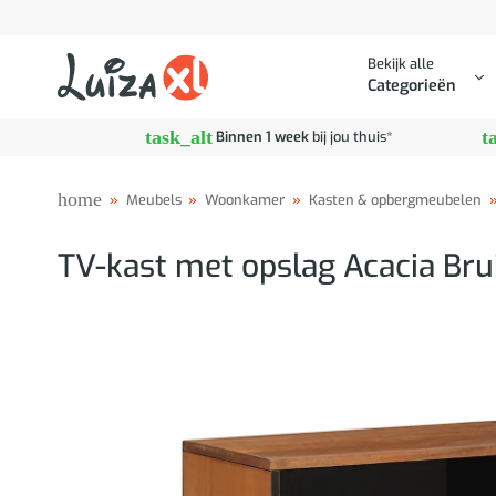
Ga
naar
Bekijk alle
inhoud
Categorieën
task_alt
t
Binnen 1 week
bij jou thuis*
home
»
Meubels
»
Woonkamer
»
Kasten & opbergmeubelen
TV-kast met opslag Acacia Bru