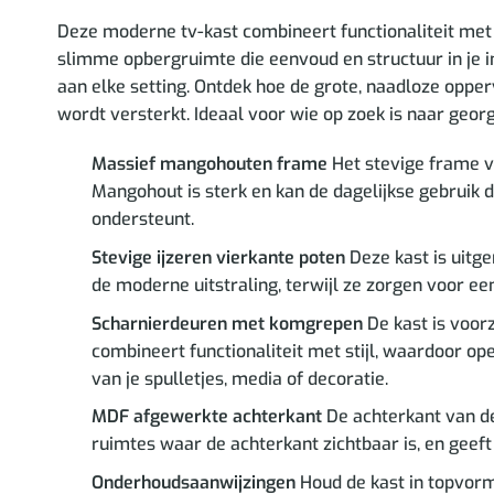
Deze moderne tv-kast combineert functionaliteit met ee
slimme opbergruimte die eenvoud en structuur in je in
aan elke setting. Ontdek hoe de grote, naadloze oppe
wordt versterkt. Ideaal voor wie op zoek is naar georg
Massief mangohouten frame
Het stevige frame va
Mangohout is sterk en kan de dagelijkse gebruik 
ondersteunt.
Stevige ijzeren vierkante poten
Deze kast is uitge
de moderne uitstraling, terwijl ze zorgen voor ee
Scharnierdeuren met komgrepen
De kast is voor
combineert functionaliteit met stijl, waardoor o
van je spulletjes, media of decoratie.
MDF afgewerkte achterkant
De achterkant van de
ruimtes waar de achterkant zichtbaar is, en geef
Onderhoudsaanwijzingen
Houd de kast in topvor