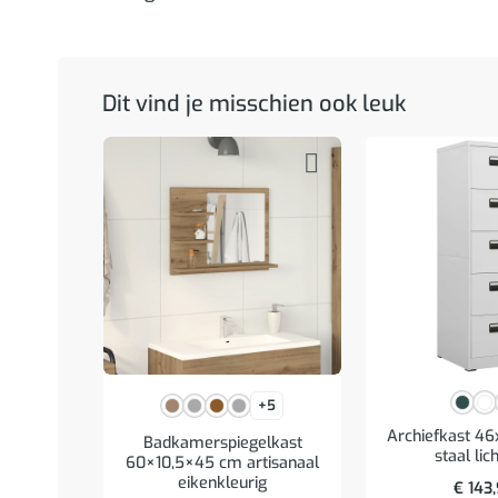
Dit vind je misschien ook leuk
+5
Archiefkast 4
Badkamerspiegelkast
staal lich
60×10,5×45 cm artisanaal
eikenkleurig
€
143