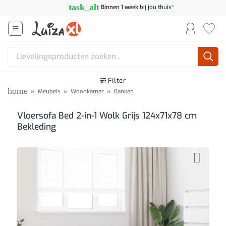
Ga
task_alt
Binnen 1 week
bij jou thuis*
naar
inhoud
Zoeken
naar:
Filter
home
»
Meubels
»
Woonkamer
»
Banken
Vloersofa Bed 2-in-1 Wolk Grijs 124x71x78 cm
Bekleding