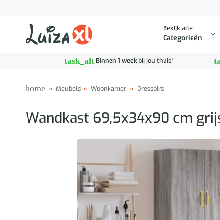
Ga
naar
Bekijk alle
inhoud
Categorieën
task_alt
t
Binnen 1 week
bij jou thuis*
home
»
Meubels
»
Woonkamer
»
Dressoirs
Wandkast 69,5x34x90 cm grij