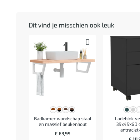
Dit vind je misschien ook leuk
Badkamer wandschap staal
Ladeblok ve
en massief beukenhout
39x45x60 c
antraciet
€
63,99
€
111,