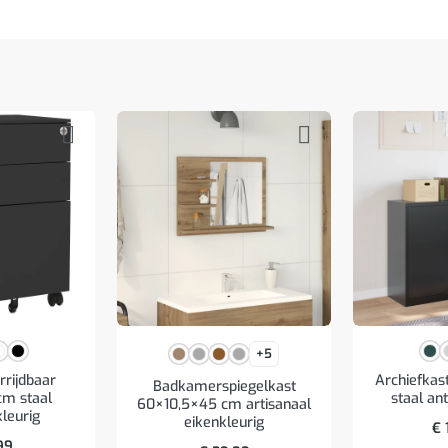
+5
rrijdbaar
Archiefka
Badkamerspiegelkast
m staal
staal ant
60×10,5×45 cm artisanaal
kleurig
eikenkleurig
€
99