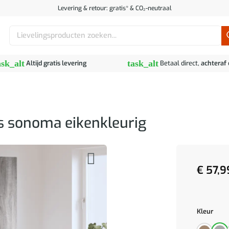
Levering & retour: gratis* & CO₂-neutraal
Zoeken
naar:
ask_alt
task_alt
Altijd gratis levering
Betaal direct,
achteraf
s sonoma eikenkleurig
€
57,9
Kleur