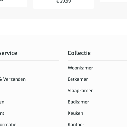
€
29,99
service
Collectie
Woonkamer
 & Verzenden
Eetkamer
Slaapkamer
en
Badkamer
nt
Keuken
formatie
Kantoor