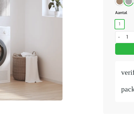
Aantal
1
Wandkast
veri
pac