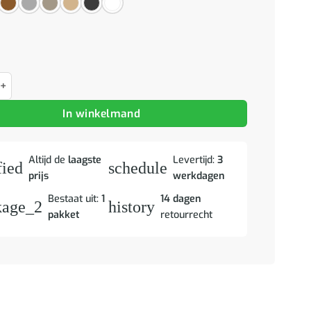
 69,5x34x90 cm grijs sonoma eikenkleurig aantal
In winkelmand
Altijd de
laagste
Levertijd:
3
fied
schedule
prijs
werkdagen
Bestaat uit:
1
14 dagen
kage_2
history
pakket
retourrecht