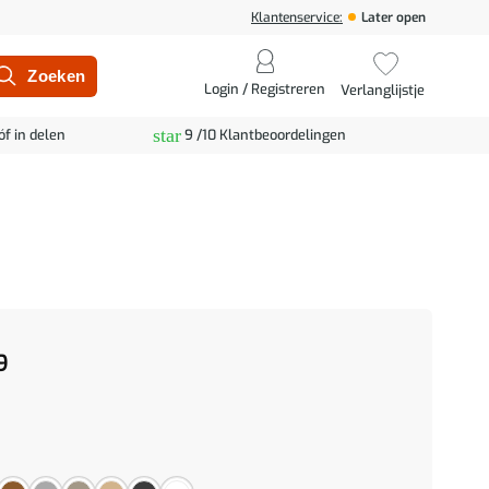
Klantenservice:
Later open
Login / Registreren
Verlanglijstje
star
óf in delen
9 /10 Klantbeoordelingen
9