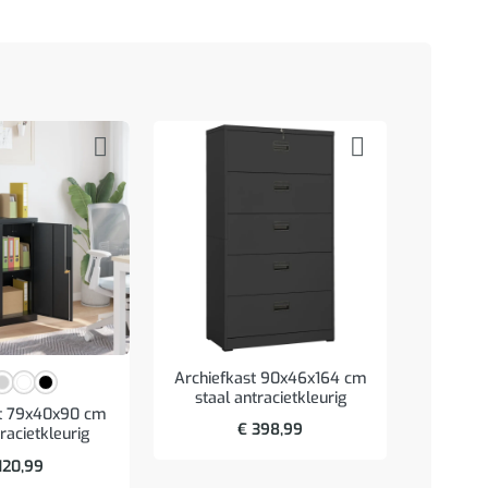
Archiefkast 90x46x164 cm
staal antracietkleurig
st 79x40x90 cm
Wastafe
€
398,99
racietkleurig
bewerk
120,99