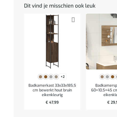
Dit vind je misschien ook leuk
+2
Badkamerkast 33x33x185,5
Badkamerspi
cm bewerkt hout bruin
60×10,5×45 cm
eikenkleurig
eikenkl
€
47,99
€
29,