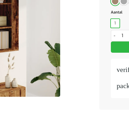
Aantal
1
Wandkast
veri
pac