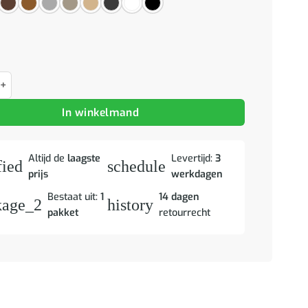
 80x33x80 cm bewerkt hout oud houtkleurig aantal
In winkelmand
Altijd de
laagste
Levertijd:
3
fied
schedule
prijs
werkdagen
Bestaat uit:
1
14 dagen
kage_2
history
pakket
retourrecht