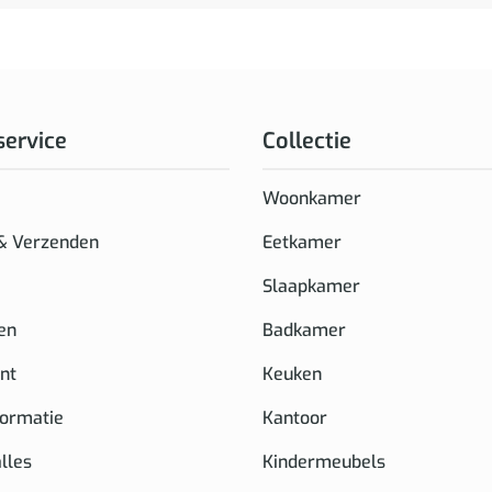
service
Collectie
Woonkamer
 & Verzenden
Eetkamer
Slaapkamer
en
Badkamer
nt
Keuken
formatie
Kantoor
alles
Kindermeubels