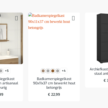
Archiefkas
+5
+4
staal ant
egelkast
Badkamerspiegelkast
€
3
 artisanaal
90x11x37 cm bewerkt hout
eurig
betongrijs
99
€
22,99