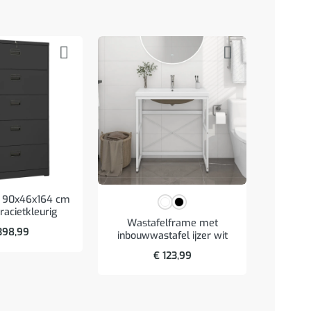
t 90x46x164 cm
racietkleurig
Wastafelframe met
Was
98,99
inbouwwastafel ijzer wit
ingebou
hou
€
123,99