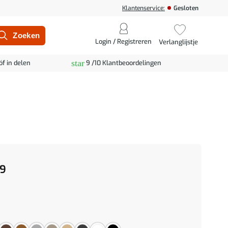
Klantenservice:
Gesloten
Login / Registreren
Verlanglijstje
star
óf in delen
9 /10 Klantbeoordelingen
9