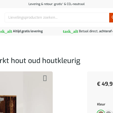
Levering & retour: gratis* & CO₂-neutraal
Zoeken
naar:
ask_alt
task_alt
Altijd gratis levering
Betaal direct,
achteraf
t hout oud houtkleurig
€
49,9
Kleur