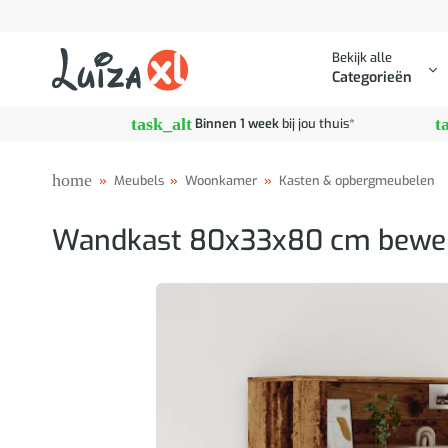
Ga
naar
Bekijk alle
inhoud
Categorieën
task_alt
t
Binnen 1 week
bij jou thuis*
home
»
Meubels
»
Woonkamer
»
Kasten & opbergmeubelen
Wandkast 80x33x80 cm bewerk